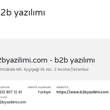
2b yazılımı
byazilimi.com - b2b yazılımı
htakale Mh. Ayçiçeği Sk. No : 2 Avcılar/İstanbul
ELEFON
SERVIS ALANLARI
WEBSITE
212 807 12 41
Türkiye
https://www.b2byazilimi.com
ETKILI
2byazilimi.com