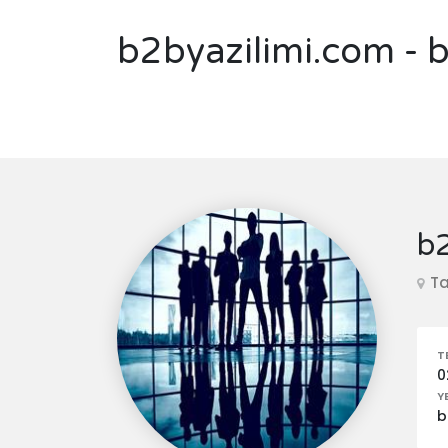
b2byazilimi.com - b
b2
Ta
T
0
Y
b