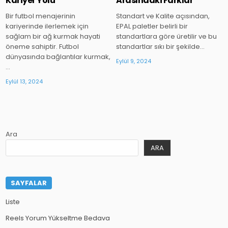
Kariyer Yolu
Arasındaki Farklar
Bir futbol menajerinin
Standart ve Kalite açısından,
kariyerinde ilerlemek için
EPAL paletler belirli bir
sağlam bir ağ kurmak hayati
standartlara göre üretilir ve bu
öneme sahiptir. Futbol
standartlar sıkı bir şekilde…
dünyasında bağlantılar kurmak,
Eylül 9, 2024
…
Eylül 13, 2024
Ara
ARA
SAYFALAR
Liste
Reels Yorum Yükseltme Bedava