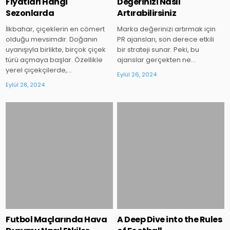
Fiyatları Hangi
Değerinizi Nasıl
Sezonlarda
Artırabilirsiniz
İlkbahar, çiçeklerin en cömert
Marka değerinizi artırmak için
olduğu mevsimdir. Doğanın
PR ajansları, son derece etkili
uyanışıyla birlikte, birçok çiçek
bir strateji sunar. Peki, bu
türü açmaya başlar. Özellikle
ajanslar gerçekten ne…
yerel çiçekçilerde,…
Eylül 26, 2024
Eylül 28, 2024
Posted
Posted
in
in
Futbol Maçlarında Hava
A Deep Dive into the Rules