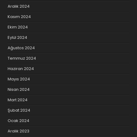
Aralık 2024
Kasım 2024
Ekim 2024
Eylül 2024
Ağustos 2024
Temmuz 2024
Haziran 2024
Mayıs 2024
Nisan 2024
Mart 2024
Şubat 2024
Ocak 2024
Aralık 2023