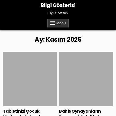
Skip
Bilgi Gösterisi
to
content
Bilgi Gösterisi
Menu
Ay:
Kasım 2025
Posted
Posted
in
in
Tabletinizi Çocuk
Bahis Oynayanların