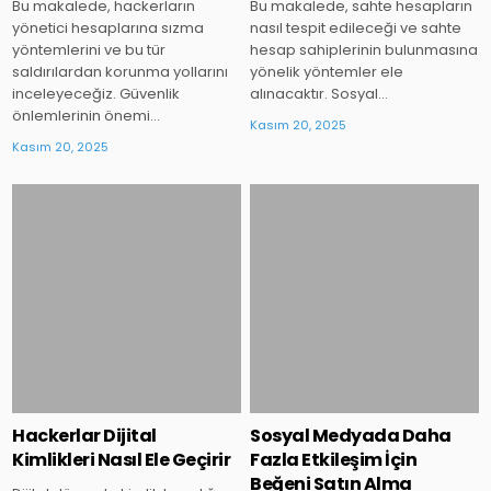
Bu makalede, hackerların
Bu makalede, sahte hesapların
yönetici hesaplarına sızma
nasıl tespit edileceği ve sahte
yöntemlerini ve bu tür
hesap sahiplerinin bulunmasına
saldırılardan korunma yollarını
yönelik yöntemler ele
inceleyeceğiz. Güvenlik
alınacaktır. Sosyal…
önlemlerinin önemi…
Kasım 20, 2025
Kasım 20, 2025
Posted
Posted
in
in
Hackerlar Dijital
Sosyal Medyada Daha
Kimlikleri Nasıl Ele Geçirir
Fazla Etkileşim İçin
Beğeni Satın Alma