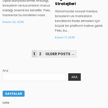
Dijital dünyada kimlik hırsızlığı,
Stratejileri
bireylerin ve kurumların maruz
kaldığı önemli bir tehdittir. Peki,
Günümüzde sosyal medya,
hackerlar bu kimlikleri nasıl…
bireylerin ve markaların
kendilerini ifade etmeleri için
Kasım 20, 2025
büyük bir platform haline geldi.
Peki, bu…
Kasım 17, 2025
YAZI
1
2
OLDER POSTS →
SAYFALAMASI
Ara
ARA
SAYFALAR
Liste