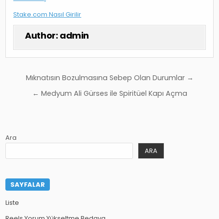
Stake.com Nasıl Girilir
Author:
admin
Yazı
Mıknatısın Bozulmasına Sebep Olan Durumlar →
gezinmesi
← Medyum Ali Gürses ile Spiritüel Kapı Açma
Ara
ARA
SAYFALAR
Liste
Reels Yorum Yükseltme Bedava