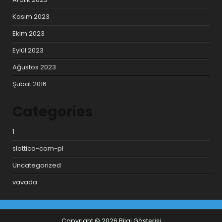
Kasım 2023
Ekim 2023
Eylül 2023
Ağustos 2023
Şubat 2016
Categories
1
slottica-com-pl
Uncategorized
vavada
Copyright © 2026 Bilgi Gösterisi