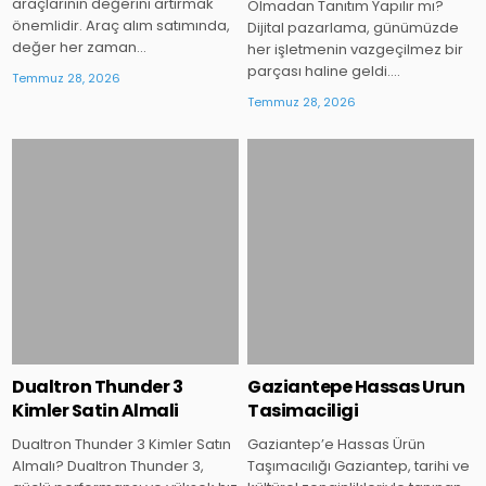
araçlarının değerini artırmak
Olmadan Tanıtım Yapılır mı?
önemlidir. Araç alım satımında,
Dijital pazarlama, günümüzde
değer her zaman…
her işletmenin vazgeçilmez bir
parçası haline geldi….
Temmuz 28, 2026
Temmuz 28, 2026
Posted
Posted
in
in
Dualtron Thunder 3
Gaziantepe Hassas Urun
Kimler Satin Almali
Tasimaciligi
Dualtron Thunder 3 Kimler Satın
Gaziantep’e Hassas Ürün
Almalı? Dualtron Thunder 3,
Taşımacılığı Gaziantep, tarihi ve