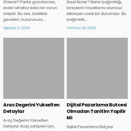
Önlenir? Parke gıcırdaması,
Nasıl İlerler? Bahis bağımlılığı,
evde rahatsız edici bir sorun
bireylerin hayatlarını olumsuz
olabilir. Bu ses, özellikle
etkileyen ciddi bir durumdur. Bu
geceleri, huzurunuzu…
bağımlılık,…
Ağustos 5, 2026
Temmuz 28, 2026
Posted
Posted
in
in
Arac Degerini Yukselten
Dijital Pazarlama Butcesi
Detaylar
Olmadan Tanitim Yapilir
Mi
Araç Değerini Yükselten
Detaylar Araç sahipleri için,
Dijital Pazarlama Bütçesi