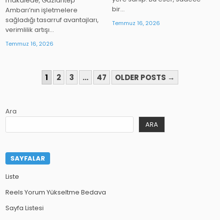
makalede, Gaziantep
bir…
Ambarı’nın işletmelere
sağladığı tasarruf avantajları,
Temmuz 16, 2026
verimlilik artışı…
Temmuz 16, 2026
YAZI
1
2
3
…
47
OLDER POSTS →
SAYFALAMASI
Ara
ARA
SAYFALAR
Liste
Reels Yorum Yükseltme Bedava
Sayfa Listesi