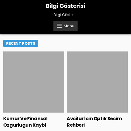
Skip
Bilgi Gösterisi
to
content
Bilgi Gösterisi
Menu
RECENT POSTS
Posted
Posted
in
in
Kumar Ve Finansal
Avcilar İcin Optik Secim
Ozgurlugun Kaybi
Rehberi