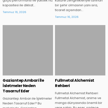
güçlü performansı ve yüksek hız
kültürel zenginlikleriyle tanınan
kapasitesi ile dikkat…
bir şehir olmasının yanı sıra,
ticaret açısından…
Temmuz 16, 2026
Temmuz 16, 2026
Posted
Posted
in
in
Gaziantep Ambari İle
Fullmetal Alchemist
İsletmeler Neden
Rehberi
Tasarruf Eder
Fullmetal Alchemist Rehberi
Fullmetal Alchemist, anime ve
Gaziantep Ambarı ile İşletmeler
manga dünyasında önemli bir
Neden Tasarruf Eder? Bu
yere sahip. Bu eser, sadece