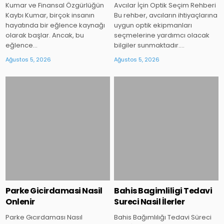
Kumar ve Finansal Özgürlüğün
Avcılar İçin Optik Seçim Rehberi
Kaybı Kumar, birçok insanın
Bu rehber, avcıların ihtiyaçlarına
hayatında bir eğlence kaynağı
uygun optik ekipmanları
olarak başlar. Ancak, bu
seçmelerine yardımcı olacak
eğlence…
bilgiler sunmaktadır….
Ağustos 5, 2026
Ağustos 5, 2026
Posted
Posted
in
in
Parke Gicirdamasi Nasil
Bahis Bagimliligi Tedavi
Onlenir
Sureci Nasil İlerler
Parke Gıcırdaması Nasıl
Bahis Bağımlılığı Tedavi Süreci