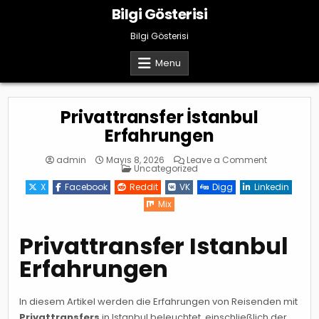
Skip
Bilgi Gösterisi
to
content
Bilgi Gösterisi
Menu
Privattransfer İstanbul
Erfahrungen
on
admin
Mayıs 8, 2026
Leave a Comment
Posted
Privattransfe
Uncategorized
in
İstanbul
Erfahrunge
X
Facebook
Reddit
VK
Digg
Linkedin
Mix
Privattransfer Istanbul
Erfahrungen
In diesem Artikel werden die Erfahrungen von Reisenden mit
Privattransfers
in Istanbul beleuchtet, einschließlich der