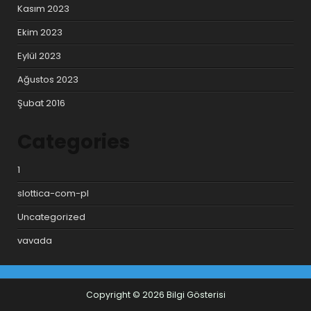
Kasım 2023
Ekim 2023
Eylül 2023
Ağustos 2023
Şubat 2016
Categories
1
slottica-com-pl
Uncategorized
vavada
Copyright © 2026 Bilgi Gösterisi