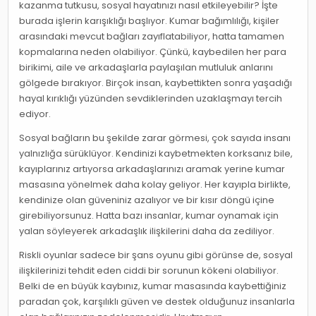
kazanma tutkusu, sosyal hayatınızı nasıl etkileyebilir? İşte
burada işlerin karışıklığı başlıyor. Kumar bağımlılığı, kişiler
arasındaki mevcut bağları zayıflatabiliyor, hatta tamamen
kopmalarına neden olabiliyor. Çünkü, kaybedilen her para
birikimi, aile ve arkadaşlarla paylaşılan mutluluk anlarını
gölgede bırakıyor. Birçok insan, kaybettikten sonra yaşadığı
hayal kırıklığı yüzünden sevdiklerinden uzaklaşmayı tercih
ediyor.
Sosyal bağların bu şekilde zarar görmesi, çok sayıda insanı
yalnızlığa sürüklüyor. Kendinizi kaybetmekten korksanız bile,
kayıplarınız artıyorsa arkadaşlarınızı aramak yerine kumar
masasına yönelmek daha kolay geliyor. Her kayıpla birlikte,
kendinize olan güveniniz azalıyor ve bir kısır döngü içine
girebiliyorsunuz. Hatta bazı insanlar, kumar oynamak için
yalan söyleyerek arkadaşlık ilişkilerini daha da zediliyor.
Riskli oyunlar sadece bir şans oyunu gibi görünse de, sosyal
ilişkilerinizi tehdit eden ciddi bir sorunun kökeni olabiliyor.
Belki de en büyük kaybınız, kumar masasında kaybettiğiniz
paradan çok, karşılıklı güven ve destek olduğunuz insanlarla