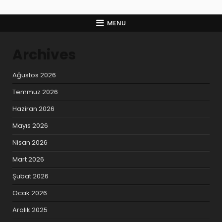
MENU
Archives
Ağustos 2026
Temmuz 2026
Haziran 2026
Mayıs 2026
Nisan 2026
Mart 2026
Şubat 2026
Ocak 2026
Aralık 2025