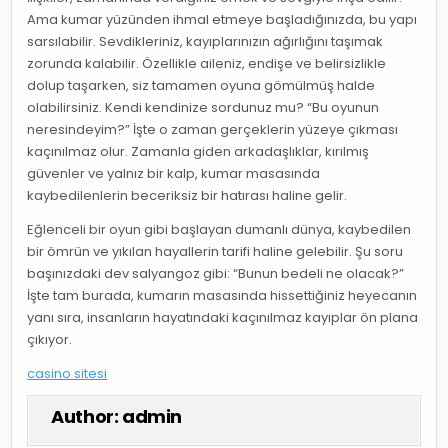
Ama kumar yüzünden ihmal etmeye başladığınızda, bu yapı
sarsılabilir. Sevdikleriniz, kayıplarınızın ağırlığını taşımak
zorunda kalabilir. Özellikle aileniz, endişe ve belirsizlikle
dolup taşarken, siz tamamen oyuna gömülmüş halde
olabilirsiniz. Kendi kendinize sordunuz mu? “Bu oyunun
neresindeyim?” İşte o zaman gerçeklerin yüzeye çıkması
kaçınılmaz olur. Zamanla giden arkadaşlıklar, kırılmış
güvenler ve yalnız bir kalp, kumar masasında
kaybedilenlerin beceriksiz bir hatırası haline gelir.
Eğlenceli bir oyun gibi başlayan dumanlı dünya, kaybedilen
bir ömrün ve yıkılan hayallerin tarifi haline gelebilir. Şu soru
başınızdaki dev salyangoz gibi: “Bunun bedeli ne olacak?”
İşte tam burada, kumarın masasında hissettiğiniz heyecanın
yanı sıra, insanların hayatındaki kaçınılmaz kayıplar ön plana
çıkıyor.
casino sitesi
Author:
admin