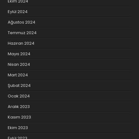
Ekim 2024
Eylül 2024
Ağustos 2024
Temmuz 2024
Haziran 2024
Mayıs 2024
Nisan 2024
Mart 2024
Şubat 2024
Ocak 2024
Aralık 2023
Kasım 2023
Ekim 2023
Eylül 2023