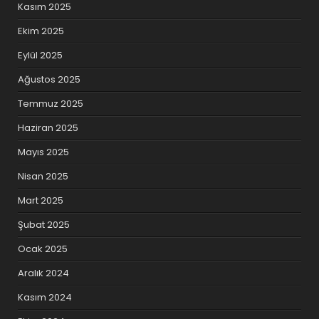
Kasım 2025
Ekim 2025
Eylül 2025
Ağustos 2025
Temmuz 2025
Haziran 2025
Mayıs 2025
Nisan 2025
Mart 2025
Şubat 2025
Ocak 2025
Aralık 2024
Kasım 2024