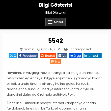
Skip
Bilgi Gösterisi
to
content
Bilgi Gösterisi
Menu
5542
Posted
admin
Ocak 17, 2025
Uncategorized
in
X
Facebook
Reddit
VK
Digg
Linkedin
Mix
Hayatımızın vazgeçilmez bir parçası haline gelen internet,
iletişimden eğlenceye, bilgiye erişimden iş yapmaya kadar
birçok alanda önemli bir araç haline geldi. Turkcell,
abonelerine sunduğu hediye internet avantajlarıyla bu
deneyimi daha da özel hale getiriyor. Peki,
Öncelikle, Turkcell’in hediye internet kampanyalarından
faydalanabilmek için bir Turkcell abonesi olmanız