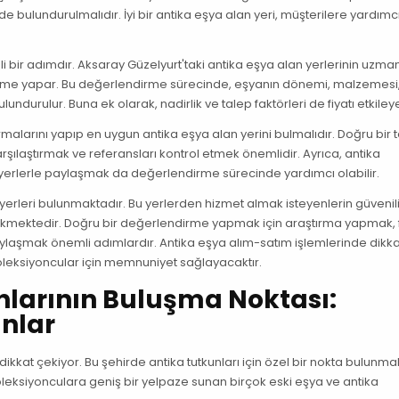
bulundurulmalıdır. İyi bir antika eşya alan yeri, müşterilere yardım
bir adımdır. Aksaray Güzelyurt'taki antika eşya alan yerlerinin uzman
celeme yapar. Bu değerlendirme sürecinde, eşyanın dönemi, malzemesi
ndurulur. Buna ek olarak, nadirlik ve talep faktörleri de fiyatı etkileyeb
malarını yapıp en uygun antika eşya alan yerini bulmalıdır. Doğru bir t
karşılaştırmak ve referansları kontrol etmek önemlidir. Ayrıca, antika
n yerlerle paylaşmak da değerlendirme sürecinde yardımcı olabilir.
erleri bulunmaktadır. Bu yerlerden hizmet almak isteyenlerin güvenilir
mektedir. Doğru bir değerlendirme yapmak için araştırma yapmak, f
paylaşmak önemli adımlardır. Antika eşya alım-satım işlemlerinde dikkat
leksiyoncular için memnuniyet sağlayacaktır.
nlarının Buluşma Noktası:
anlar
k dikkat çekiyor. Bu şehirde antika tutkunları için özel bir nokta bulunma
koleksiyonculara geniş bir yelpaze sunan birçok eski eşya ve antika