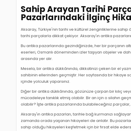
Sahip Arayan Tarihi Parça
Pazarlarındaki İlginç Hik
Aksaray, Türkiye'nin tarihi ve kültürel zenginliklerine sahip 
tarihi parçalarla dikkat çekiyor. Aksaray'ın antika pazarla
Bu antika pazarlarında gezindiğinizde, her bir parçanın al
eserleri, Osmanlı döneminden izler taşıyan objeler ve daha 
arasında yer alır.
Mesela, bir antika dükkânında, dikkatinizi çeken bir el yazma
sahibinin ellerinden geçmiştir. Her sayfasında bir hikaye sa
içinde yolculuk yaparsınız.
Diğer bir antika dükkânında, gözünüze çarpan bir kılıç veya 
mücadeleye tanıklık etmiş olabilir. Bir an için o silahın ge
olabilir? İşte antika pazarlarında bulabileceğiniz parçalar,
Aksaray'ın antika pazarları, tarihle bağ kurmanızı sağlayan
zamanda orada yaşanan hikayeleri de anlatır. Bu pazarlarda
sahip olduğu hikayeleri keşfetmek için bir fırsat elde eders