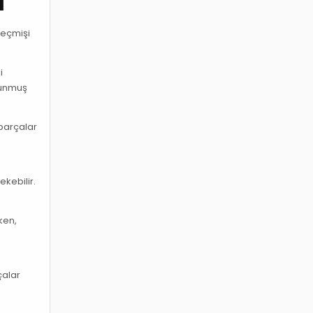
ı
 geçmişi
i
orunmuş
 parçalar
a
kebilir.
ken,
çalar