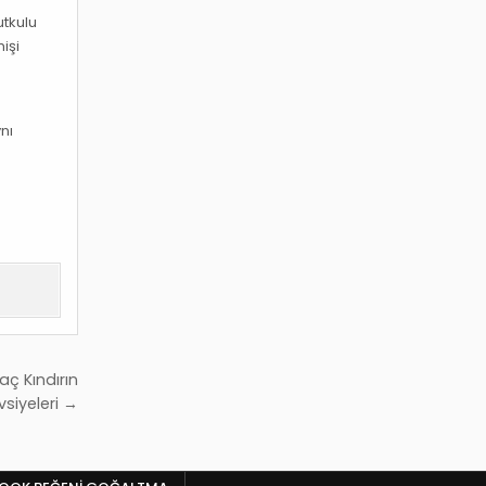
utkulu
işi
nı
ç Kındırın
vsiyeleri →