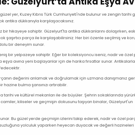
de: Güzelyurt’ta Antika Eşya Av
Bu güzel yer, Kuzey Kıbrıs Türk Cumhuriyeti'nde bulunur ve zengin tarihi
çok antika dükkanıyla karşılaşacaksınız.
iz bir hikayeye sahiptir. Güzelyurt'ta antika dükkanlarını dolaşırken, esk
 şaşırtıcı parça ile karşılaşabilirsiniz. Her biri özenle seçilmiş ve k
 dolu bir deneyim sunar.
niş bir yelpazeye sahiptir. Eğer bir koleksiyoncu iseniz, nadir ve özel
ika eşya avına yeni başlayanlar için de harika fırsatlar sunar. Antikalarl
fedecektir.
 parçanın değerini anlamak ve doğrulamak için uzmana danışmanız gere
 hazine bulma şansınızı artırabilir.
tarihi ve kültürel mekanları ile de büyüler. Şehrin sokaklarında yürür
hi camiler, kiliseler ve geçmişin dokusunu taşıyan binalar, Güzelyurt'un
unar. Bu güzel yerde geçmişin izlerini takip ederek, nadir ve özel par
sonsuzluğuna yolculuk yaparken heyecan duyacak ve değerli hazineleri