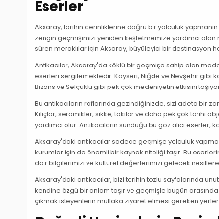
Eserler
Aksaray, tarihin derinliklerine doğru bir yolculuk yapmanın 
zengin geçmişimizi yeniden keşfetmemize yardımcı olan nadir
süren meraklılar için Aksaray, büyüleyici bir destinasyon ha
Antikacılar, Aksaray'da köklü bir geçmişe sahip olan medeni
eserleri sergilemektedir. Kayseri, Niğde ve Nevşehir gibi kom
Bizans ve Selçuklu gibi pek çok medeniyetin etkisini taşıyan
Bu antikacıların raflarında gezindiğinizde, sizi adeta bir 
Kılıçlar, seramikler, sikke, takılar ve daha pek çok tarihi 
yardımcı olur. Antikacıların sunduğu bu göz alıcı eserler, ko
Aksaray'daki antikacılar sadece geçmişe yolculuk yapmak
kurumlar için de önemli bir kaynak niteliği taşır. Bu eserl
dair bilgilerimizi ve kültürel değerlerimizi gelecek nesiller
Aksaray'daki antikacılar, bizi tarihin tozlu sayfalarında unu
kendine özgü bir anlam taşır ve geçmişle bugün arasında bir
çıkmak isteyenlerin mutlaka ziyaret etmesi gereken yerler