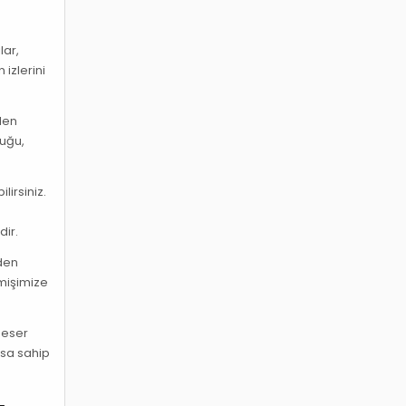
lar,
izlerini
ilen
luğu,
lirsiniz.
a
dir.
den
çmişimize
r eser
asa sahip