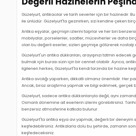
Değerli Hazinelerin Peşin
Güzelyurt, antikacılar ve tarih severler için bir hazinedir. 
ile ünlüdür. Güzelyurt'ta gezinirken, sizi kendine çeken bir
Antika eşyalar, geçmişin izlerini taşırlar ve her biri benzers
mobilyalar, porselenler, saatler, mücevherler ve daha birçok
olan bu değerli eserler, sizleri geçmişe götürerek nostalji
Güzelyurt'un antika dükkanları, arayışınızı tatmin edecek ge
bulmak için burası sizin için bir cennet olabilir. Ayrıca, ant
ilgilenen herkes, Güzelyurt'ta kendi tarzında bir hazine keş
Antika avcılığı yaparken, dikkatli olmanız önemlidir. Her
Ancak, biraz araştırma yapmak ve bilgi edinmek, gerçek bir
Güzelyurt, sadece antika dükkanlarıyla değil, aynı zamanda 
Osmanlı dönemine ait eserlerin izlerini görebilirsiniz. Tari
benzersiz atmosferine katkıda bulunur.
Güzelyurt'ta antika eşya avı yapmak, değerli bir deneyim s
keşfedebilirsiniz. Antikalarla dolu bu şehirde, zamanın 
keşfedeceksiniz.