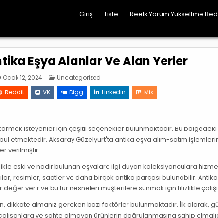
Giriş
Liste
Reels Yorum Yükseltme Be
tika Eşya Alanlar Ve Alan Yerler
Posted
Ocak 12, 2024
Uncategorized
in
Reddit
VK
Digg
Linkedin
Mix
karmak isteyenler için çeşitli seçenekler bulunmaktadır. Bu bölgedeki
kabul etmektedir. Aksaray Güzelyurt'ta antika eşya alım-satım işlemleri
r verilmiştir.
ikle eski ve nadir bulunan eşyalara ilgi duyan koleksiyonculara hizme
ılar, resimler, saatler ve daha birçok antika parçası bulunabilir. Antik
değer verir ve bu tür nesneleri müşterilere sunmak için titizlikle çalışı
en, dikkate almanız gereken bazı faktörler bulunmaktadır. İlk olarak, güv
i çalışanlara ve sahte olmayan ürünlerin doğrulanmasına sahip olmalıd