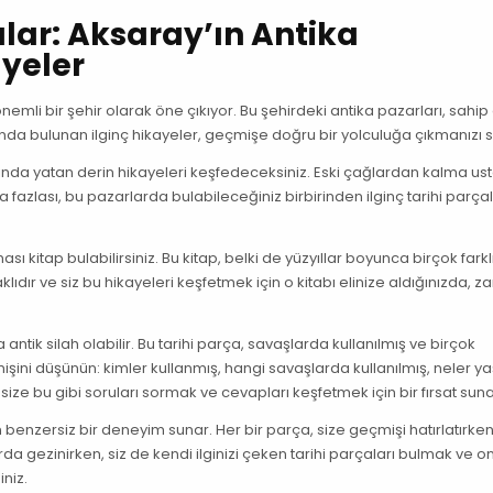
lar: Aksaray’ın Antika
ayeler
önemli bir şehir olarak öne çıkıyor. Bu şehirdeki antika pazarları, sahip
rında bulunan ilginç hikayeler, geçmişe doğru bir yolculuğa çıkmanızı s
tında yatan derin hikayeleri keşfedeceksiniz. Eski çağlardan kalma ust
fazlası, bu pazarlarda bulabileceğiniz birbirinden ilginç tarihi parça
sı kitap bulabilirsiniz. Bu kitap, belki de yüzyıllar boyunca birçok farkl
klıdır ve siz bu hikayeleri keşfetmek için o kitabı elinize aldığınızda, 
antik silah olabilir. Bu tarihi parça, savaşlarda kullanılmış ve birçok
çmişini düşünün: kimler kullanmış, hangi savaşlarda kullanılmış, neler 
 size bu gibi soruları sormak ve cevapları keşfetmek için bir fırsat suna
 benzersiz bir deneyim sunar. Her bir parça, size geçmişi hatırlatırken
 gezinirken, siz de kendi ilginizi çeken tarihi parçaları bulmak ve on
iniz.