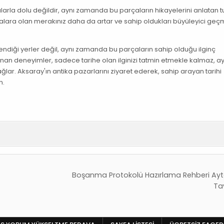
larla dolu değildir, aynı zamanda bu parçaların hikayelerini anlatan t
rçalara olan merakınız daha da artar ve sahip oldukları büyüleyici geçm
lendiği yerler değil, aynı zamanda bu parçaların sahip olduğu ilginç
anan deneyimler, sadece tarihe olan ilginizi tatmin etmekle kalmaz, ay
ar. Aksaray'ın antika pazarlarını ziyaret ederek, sahip arayan tarihi
n.
Boşanma Protokolü Hazırlama Rehberi Ayta
Ta