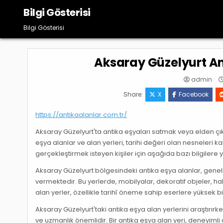
Skip
Bilgi Gösterisi
to
content
Bilgi Gösterisi
Aksaray Güzelyurt An
admin
Share:
X
Facebook
https://antikaalanlar.com.tr/
Aksaray Güzelyurt'ta antika eşyaları satmak veya elden çı
eşya alanlar ve alan yerleri, tarihi değeri olan nesneleri 
gerçekleştirmek isteyen kişiler için aşağıda bazı bilgilere ye
Aksaray Güzelyurt bölgesindeki antika eşya alanlar, genell
vermektedir. Bu yerlerde, mobilyalar, dekoratif objeler, hal
alan yerler, özellikle tarihî öneme sahip eserlere yüksek bir 
Aksaray Güzelyurt'taki antika eşya alan yerlerini araştırırk
ve uzmanlık önemlidir. Bir antika eşya alan yeri, deneyiml