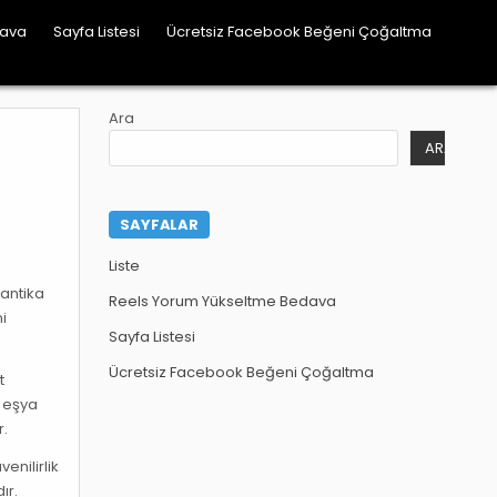
dava
Sayfa Listesi
Ücretsiz Facebook Beğeni Çoğaltma
Ara
ARA
SAYFALAR
Liste
 antika
Reels Yorum Yükseltme Bedava
ni
Sayfa Listesi
Ücretsiz Facebook Beğeni Çoğaltma
t
a eşya
r.
enilirlik
ır.