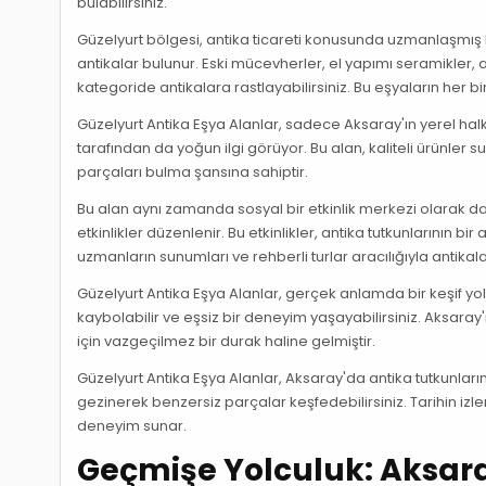
bulabilirsiniz.
Güzelyurt bölgesi, antika ticareti konusunda uzmanlaşmış b
antikalar bulunur. Eski mücevherler, el yapımı seramikler,
kategoride antikalara rastlayabilirsiniz. Bu eşyaların her bi
Güzelyurt Antika Eşya Alanlar, sadece Aksaray'ın yerel hal
tarafından da yoğun ilgi görüyor. Bu alan, kaliteli ürünler s
parçaları bulma şansına sahiptir.
Bu alan aynı zamanda sosyal bir etkinlik merkezi olarak da 
etkinlikler düzenlenir. Bu etkinlikler, antika tutkunlarının 
uzmanların sunumları ve rehberli turlar aracılığıyla antikal
Güzelyurt Antika Eşya Alanlar, gerçek anlamda bir keşif yol
kaybolabilir ve eşsiz bir deneyim yaşayabilirsiniz. Aksara
için vazgeçilmez bir durak haline gelmiştir.
Güzelyurt Antika Eşya Alanlar, Aksaray'da antika tutkunları
gezinerek benzersiz parçalar keşfedebilirsiniz. Tarihin izl
deneyim sunar.
Geçmişe Yolculuk: Aksaray