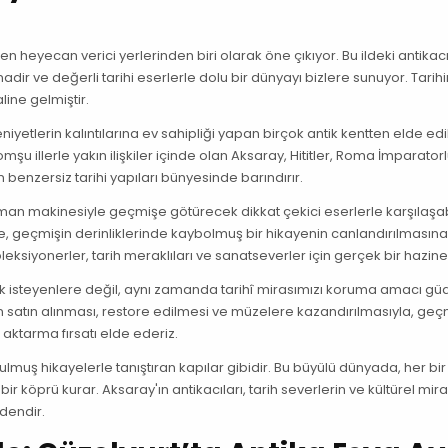
en heyecan verici yerlerinden biri olarak öne çıkıyor. Bu ildeki antikacı
 ve değerli tarihi eserlerle dolu bir dünyayı bizlere sunuyor. Tarihin 
line gelmiştir.
yetlerin kalıntılarına ev sahipliği yapan birçok antik kentten elde ed
şu illerle yakın ilişkiler içinde olan Aksaray, Hititler, Roma İmparator
 benzersiz tarihi yapıları bünyesinde barındırır.
zaman makinesiyle geçmişe götürecek dikkat çekici eserlerle karşılaşabi
obje, geçmişin derinliklerinde kaybolmuş bir hikayenin canlandırılmasın
leksiyonerler, tarih meraklıları ve sanatseverler için gerçek bir hazine
 isteyenlere değil, aynı zamanda tarihî mirasımızı koruma amacı gü
erin satın alınması, restore edilmesi ve müzelere kazandırılmasıyla, ge
e aktarma fırsatı elde ederiz.
tulmuş hikayelerle tanıştıran kapılar gibidir. Bu büyülü dünyada, her bi
 köprü kurar. Aksaray'ın antikacıları, tarih severlerin ve kültürel mir
dendir.