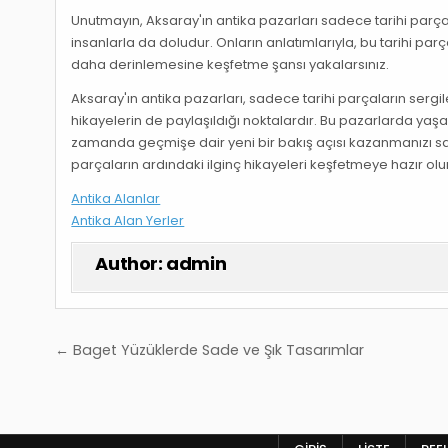
Unutmayın, Aksaray'ın antika pazarları sadece tarihi parça
insanlarla da doludur. Onların anlatımlarıyla, bu tarihi pa
daha derinlemesine keşfetme şansı yakalarsınız.
Aksaray'ın antika pazarları, sadece tarihi parçaların sergi
hikayelerin de paylaşıldığı noktalardır. Bu pazarlarda yaş
zamanda geçmişe dair yeni bir bakış açısı kazanmanızı sağl
parçaların ardındaki ilginç hikayeleri keşfetmeye hazır olu
Antika Alanlar
Antika Alan Yerler
Author:
admin
Yazı
← Baget Yüzüklerde Sade ve Şık Tasarımlar
gezinmesi