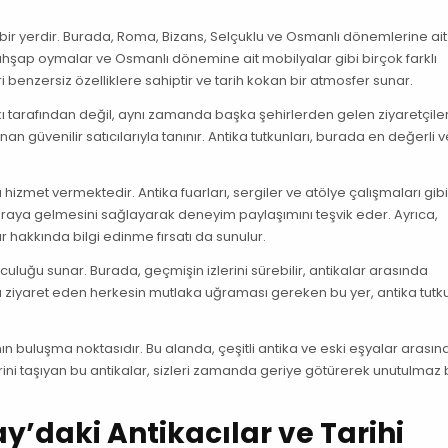
ir yerdir. Burada, Roma, Bizans, Selçuklu ve Osmanlı dönemlerine ait 
 ahşap oymalar ve Osmanlı dönemine ait mobilyalar gibi birçok farklı
ri benzersiz özelliklere sahiptir ve tarih kokan bir atmosfer sunar.
kı tarafından değil, aynı zamanda başka şehirlerden gelen ziyaretçile
unan güvenilir satıcılarıyla tanınır. Antika tutkunları, burada en değerli
hizmet vermektedir. Antika fuarları, sergiler ve atölye çalışmaları gib
bir araya gelmesini sağlayarak deneyim paylaşımını teşvik eder. Ayrıca,
ar hakkında bilgi edinme fırsatı da sunulur.
culuğu sunar. Burada, geçmişin izlerini sürebilir, antikalar arasında
y'ı ziyaret eden herkesin mutlaka uğraması gereken bu yer, antika tutku
nın buluşma noktasıdır. Bu alanda, çeşitli antika ve eski eşyalar arasın
erini taşıyan bu antikalar, sizleri zamanda geriye götürerek unutulmaz 
’daki Antikacılar ve Tarihi