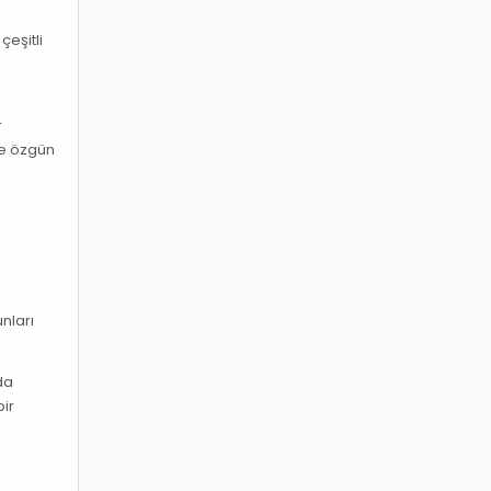
çeşitli
r
 ve özgün
i
nları
da
bir