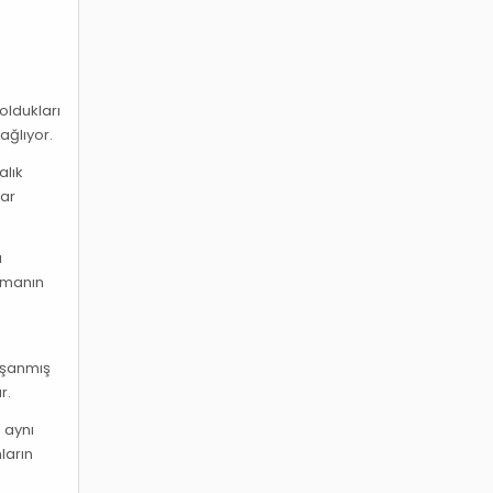
 oldukları
ağlıyor.
alık
lar
ı
zamanın
yaşanmış
r.
 aynı
ların