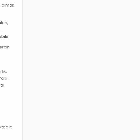
cı olmak
ları,
,
ilir.
ercih
lik,
arklı
li
ktadır: