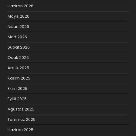
Haziran 2026
Mayıs 2026
Nisan 2026
Mart 2026
Şubat 2026
Ocak 2026
Aralık 2025
Kasım 2025
Ekim 2025
Eylül 2025
Ağustos 2025
Temmuz 2025
Haziran 2025