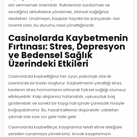
izin vermemek önemlidir. Rutinlerinizi sürdürmek ve
sevdiğiniz aktivitelere yönelmek, zihinsel sağlığınızı
destekler. Unutmayın, kayıplar hayatın bir parçasıdır; asıl
önemli olan, bu durumu nasıl yönettiğinizdir.
Casinolarda Kaybetmenin
Fırtınası: Stres, Depresyon
ve Bedensel Sağlık
Üzerindeki Etkileri
Casinolarda kaybettiğiniz her oyun, psikolojik olarak
üzerinizde bir baskı oluşturur. Kaybetmenin yarattığı stres,
bedenin stres hormonlarını artırarak fiziksel sağlığı olumsuz
etkileyebilir. Kalp atışlarınız hızlanabilir, uykusuzluk baş
gösterebilir ve sürekli bir kaygı hali içinde çaresizlik hissiyle
boğuşabilirsiniz. Bu, hayat kalitenizi düşürebilir; yataktan
çıkmak bile size zor gelir hale gelir.
Casinolarda kaybettikçe, kayıplarınızı telafi etme isteğiyle
yeniden oynamaya yönelirsiniz. Ancak kayıplarınızın