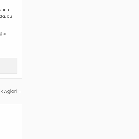
şehrin
tta, bu
Eğer
ek Aglari →