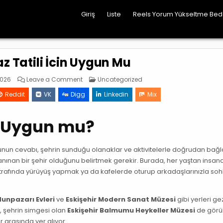
Giriş
Liste
Reels Yorum Yükseltme Be
az Tatili İcin Uygun Mu
on
Posted
2026
Leave a Comment
Uncategorized
Eskisehir
in
Yaz
Reddit
VK
Digg
Linkedin
Mix
Tatili
İcin
Uygun
Mu
in Uygun mu?
orunun cevabı, şehrin sunduğu olanaklar ve aktivitelerle doğrudan bağlan
tanınan bir şehir olduğunu belirtmek gerekir. Burada, her yaştan insan
ı etrafında yürüyüş yapmak ya da kafelerde oturup arkadaşlarınızla so
unpazarı Evleri
ve
Eskişehir Modern Sanat Müzesi
gibi yerleri g
a, şehrin simgesi olan
Eskişehir Balmumu Heykeller Müzesi
de gör
r arasında yer alıyor.