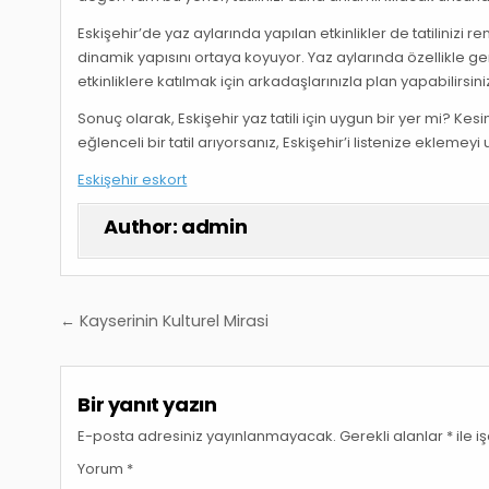
Eskişehir’de yaz aylarında yapılan etkinlikler de tatilinizi re
dinamik yapısını ortaya koyuyor. Yaz aylarında özellikle genç
etkinliklere katılmak için arkadaşlarınızla plan yapabilirsi
Sonuç olarak, Eskişehir yaz tatili için uygun bir yer mi? Kesi
eğlenceli bir tatil arıyorsanız, Eskişehir’i listenize eklem
Eskişehir eskort
Author:
admin
Yazı
← Kayserinin Kulturel Mirasi
gezinmesi
Bir yanıt yazın
E-posta adresiniz yayınlanmayacak.
Gerekli alanlar
*
ile i
Yorum
*