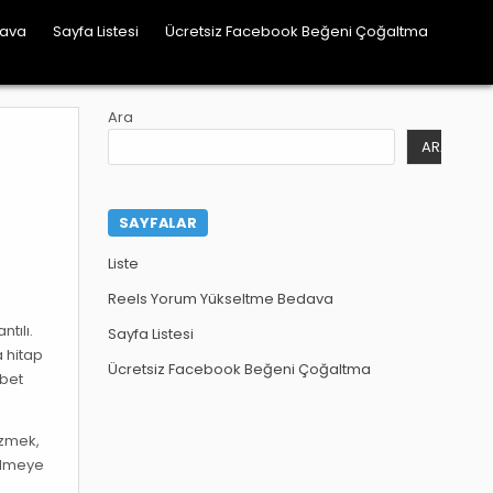
dava
Sayfa Listesi
Ücretsiz Facebook Beğeni Çoğaltma
Ara
ARA
SAYFALAR
Liste
Reels Yorum Yükseltme Bedava
tılı.
Sayfa Listesi
a hitap
Ücretsiz Facebook Beğeni Çoğaltma
hbet
ezmek,
ülmeye