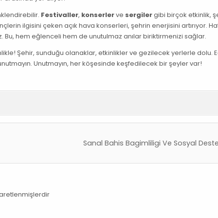
nklendirebilir.
Festivaller
,
konserler
ve
sergiler
gibi birçok etkinlik, 
lerin ilgisini çeken açık hava konserleri, şehrin enerjisini artırıyor. Ha
niz. Bu, hem eğlenceli hem de unutulmaz anılar biriktirmenizi sağlar.
nlikle! Şehir, sunduğu olanaklar, etkinlikler ve gezilecek yerlerle dolu. 
eyi unutmayın. Unutmayın, her köşesinde keşfedilecek bir şeyler var!
Sanal Bahis Bagimliligi Ve Sosyal Dest
şaretlenmişlerdir