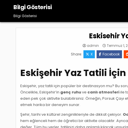
Skip
Bilgi Gösterisi
to
content
Bilgi Gösterisi
Eskisehir Y
admin
Temmuz 1, 
Share:
X
Facebook
Eskişehir Yaz Tatili İç
Eskişehir, yaz tatili için popüler bir destinasyon mu? Bu s
Öncelikle, Eskişehir’in
genç ruhu
ve
canlı atmosferi
ile 
eden pek çok aktivite bulabilirsiniz. Örneğin, Porsuk Çay
etmek harika bir deneyim sunar.
Şehir, tarihi ve kültürel zenginlikleriyle de dikkat çekiyor.
Od
hem eğlenceli hem de öğretici bir aktivite olacaktır. Ayrıc
değer. Tüm bu yerler, tatilinizi daha anlamlı kılacak unsurla