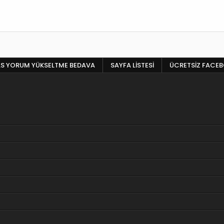
LS YORUM YÜKSELTME BEDAVA
SAYFA LISTESI
ÜCRETSIZ FACE