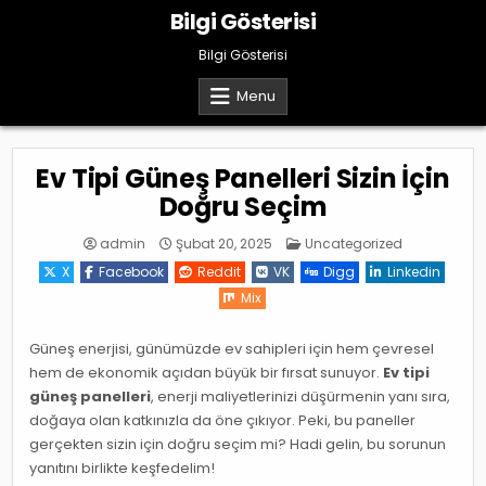
Skip
Bilgi Gösterisi
to
content
Bilgi Gösterisi
Menu
Ev Tipi Güneş Panelleri Sizin İçin
Doğru Seçim
Posted
admin
Şubat 20, 2025
Uncategorized
in
X
Facebook
Reddit
VK
Digg
Linkedin
Mix
Güneş enerjisi, günümüzde ev sahipleri için hem çevresel
hem de ekonomik açıdan büyük bir fırsat sunuyor.
Ev tipi
güneş panelleri
, enerji maliyetlerinizi düşürmenin yanı sıra,
doğaya olan katkınızla da öne çıkıyor. Peki, bu paneller
gerçekten sizin için doğru seçim mi? Hadi gelin, bu sorunun
yanıtını birlikte keşfedelim!