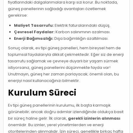
fiyatlarındaki dalgalanmalara karşı sizi korur. Bu noktada,
güneş panellerinin sağladığı avantajları özetlemek
gerekirse:
Maliyet Tasarrufu:
Elektrik faturalarındaki düşüş.
Çevresel Faydalar:
Karbon salınımının azalması.
Enerji Bağımsızlığı:
Dışa bağımlılığın azaltılması.
Sonuç olarak, ev tipi güneş panelleri, hem bireysel hem de
toplumsal faydalarıyla dikkat çekmektedir. Eğer siz de enerji
tasarrufu sağlamak ve çevreye duyarlı bir yaşam sürmek
istiyorsanız, güneş panellerini düşünmekte fayda var!
Unutmayın, güneş her zaman parlayacak; önemli olan, bu
enerjiyi nasıl kullanacağınızı bilmektir.
Kurulum Süreci
Ev tipi güneş panellerinin kurulumu, ilk başta karmaşık
görünebilir; ancak doğru adımlar izlendiğinde oldukça basit
bir süreç haline gelir. İlk olarak,
gerekli izinlerin alınması
önemlidir. Bu izinler, yerel yönetimlerden ve enerji
otoritelerinden alınmalıdır. İzin süreci, genellikle birkaç hafta