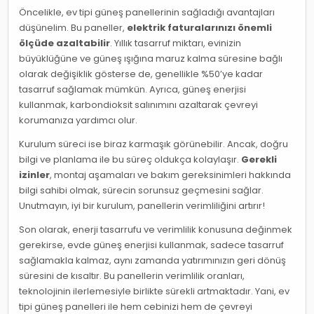
Öncelikle, ev tipi güneş panellerinin sağladığı avantajları
düşünelim. Bu paneller,
elektrik faturalarınızı önemli
ölçüde azaltabilir
. Yıllık tasarruf miktarı, evinizin
büyüklüğüne ve güneş ışığına maruz kalma süresine bağlı
olarak değişiklik gösterse de, genellikle %50’ye kadar
tasarruf sağlamak mümkün. Ayrıca, güneş enerjisi
kullanmak, karbondioksit salınımını azaltarak çevreyi
korumanıza yardımcı olur.
Kurulum süreci ise biraz karmaşık görünebilir. Ancak, doğru
bilgi ve planlama ile bu süreç oldukça kolaylaşır.
Gerekli
izinler
, montaj aşamaları ve bakım gereksinimleri hakkında
bilgi sahibi olmak, sürecin sorunsuz geçmesini sağlar.
Unutmayın, iyi bir kurulum, panellerin verimliliğini artırır!
Son olarak, enerji tasarrufu ve verimlilik konusuna değinmek
gerekirse, evde güneş enerjisi kullanmak, sadece tasarruf
sağlamakla kalmaz, aynı zamanda yatırımınızın geri dönüş
süresini de kısaltır. Bu panellerin verimlilik oranları,
teknolojinin ilerlemesiyle birlikte sürekli artmaktadır. Yani, ev
tipi güneş panelleri ile hem cebinizi hem de çevreyi