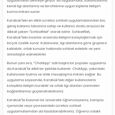
uygulamaları devreye giriyor. Bu uygulamalar, kullanıcılarına
kendi ilgi alanlarına ve tercihlerine uygun kişilerle iletişim
kurma imkanı sunar.
Karabük'teki en etkili ücretsiz sohbet uygulamalarından biri,
geniş kullanıcı tabanına sahip ve kullanıcı dostu arayüzü ile
dikkat çeken “SohbetNet” olarak bilinir. SohbetNet,
Karabük'teki insanlar arasında iletişimi kolaylaştırmak için
birçok özellik sunar. Kullanıcılar, ilgi alanlarına göre gruplara
katılabilir, ortak konular hakkında sohbet edebilir ve yeni
arkadaşlar edinebilirler.
Bunun yanı sıra, “ChatApp” adlı başka bir popüler uygulama
da Karabük'te etkili bir şekilde kullanılır. ChatApp, yakındaki
kullanıcıları bulma ve anlık mesajlaşma imkanı sağlar. Bu
uygulama sayesinde, Karabük'teki diğer kullanıcılarla
kolaylıkla iletişim kurabilir ve ortak ilgi alanları üzerinden
bağlantılarınızı güçlendirebilirsiniz.
Karabük'te bulunan bir üniversite öğrencisiyseniz, kampüs
içerisinde veya çevresindeki ücretsiz sohbet
uygulamalarından da faydalanabilirsiniz. Öğrenci odaklı