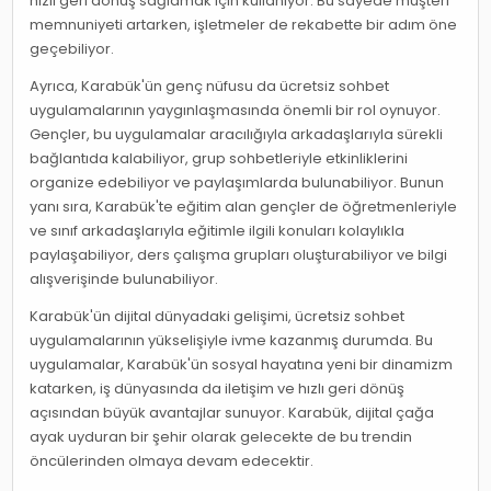
hızlı geri dönüş sağlamak için kullanıyor. Bu sayede müşteri
memnuniyeti artarken, işletmeler de rekabette bir adım öne
geçebiliyor.
Ayrıca, Karabük'ün genç nüfusu da ücretsiz sohbet
uygulamalarının yaygınlaşmasında önemli bir rol oynuyor.
Gençler, bu uygulamalar aracılığıyla arkadaşlarıyla sürekli
bağlantıda kalabiliyor, grup sohbetleriyle etkinliklerini
organize edebiliyor ve paylaşımlarda bulunabiliyor. Bunun
yanı sıra, Karabük'te eğitim alan gençler de öğretmenleriyle
ve sınıf arkadaşlarıyla eğitimle ilgili konuları kolaylıkla
paylaşabiliyor, ders çalışma grupları oluşturabiliyor ve bilgi
alışverişinde bulunabiliyor.
Karabük'ün dijital dünyadaki gelişimi, ücretsiz sohbet
uygulamalarının yükselişiyle ivme kazanmış durumda. Bu
uygulamalar, Karabük'ün sosyal hayatına yeni bir dinamizm
katarken, iş dünyasında da iletişim ve hızlı geri dönüş
açısından büyük avantajlar sunuyor. Karabük, dijital çağa
ayak uyduran bir şehir olarak gelecekte de bu trendin
öncülerinden olmaya devam edecektir.