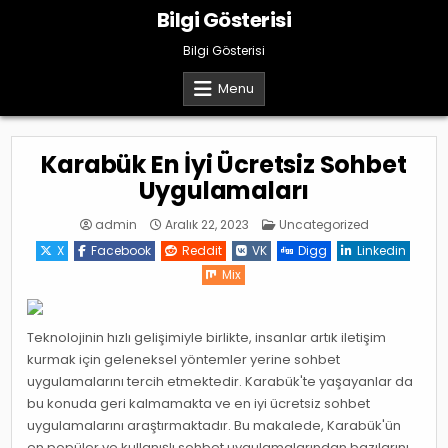
Skip
Bilgi Gösterisi
to
content
Bilgi Gösterisi
Menu
Karabük En İyi Ücretsiz Sohbet
Uygulamaları
Posted
admin
Aralık 22, 2023
Uncategorized
in
X
Facebook
Reddit
VK
Digg
Linkedin
Mix
Teknolojinin hızlı gelişimiyle birlikte, insanlar artık iletişim
kurmak için geleneksel yöntemler yerine sohbet
uygulamalarını tercih etmektedir. Karabük'te yaşayanlar da
bu konuda geri kalmamakta ve en iyi ücretsiz sohbet
uygulamalarını araştırmaktadır. Bu makalede, Karabük'ün
en popüler ve kullanışlı sohbet uygulamalarından bazılarını