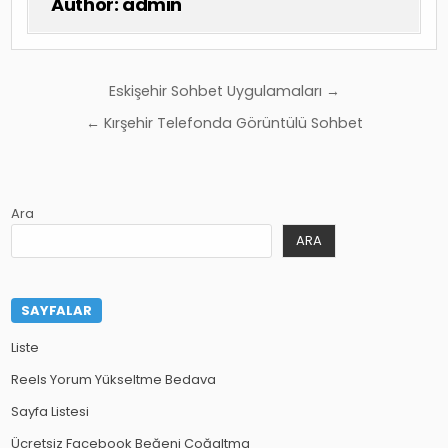
Author:
admin
Yazı
Eskişehir Sohbet Uygulamaları →
gezinmesi
← Kırşehir Telefonda Görüntülü Sohbet
Ara
ARA
SAYFALAR
Liste
Reels Yorum Yükseltme Bedava
Sayfa Listesi
Ücretsiz Facebook Beğeni Çoğaltma