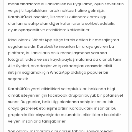
mobil cihazlarda kullanılabilen bu uygulama, oyun severlerin
ve çeşitli toplulukların ortak noktası haline gelmiştir.
Karabük'teki insanlar, Discord'u kullanarak ortak ilgi
alanlarına sahip olan diğer kullanıcılarla sohbet edebilir,
oyun oynayabilir ve etkinliklere katılabilirler.
İkinci olarak, WhatsApp sıkça tercih edilen bir mesajlaşma
uygulamasıdır. Karabük'te insanları bir araya getiren bu
platform, kullanıcıların anlık mesajlaşmanın yanı sıra
fotoğraf, video ve ses kaydı paylaşmalarına da olanak tanır.
Aile üyeleri, arkadaşlar ve iş arkadaşları arasında etkili
iletişim sağlamak için WhatsApp oldukça popüler bir
seçenektir.
Karabük'ün yerel etkinlikleri ve toplulukları hakkında bilgi
almak isteyenler için Facebook Grupları büyük bir potansiyel
sunar. Bu gruplar, belirli ilgi alanlarına sahip insanları bir
araya getirerek etkileşimi artırır. Karabük'teki insanlar, bu
gruplarda fikir alışverişinde bulunabilir, etkinliklere katılabilir
ve yeni insanlarla tanışabilirler.
Son olarak, Instagram gibi görsel tabanlı sosyal medya