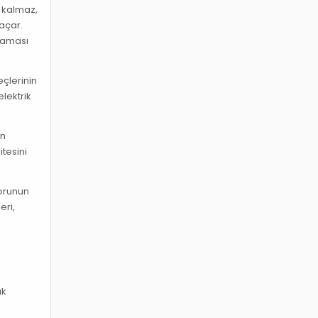
e kalmaz,
açar.
şmaması
eçlerinin
lektrik
in
itesini
sorunun
eri,
ak