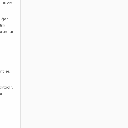
. Bu da
diğer
rik
durumlar
tiler,
aktadır.
ar