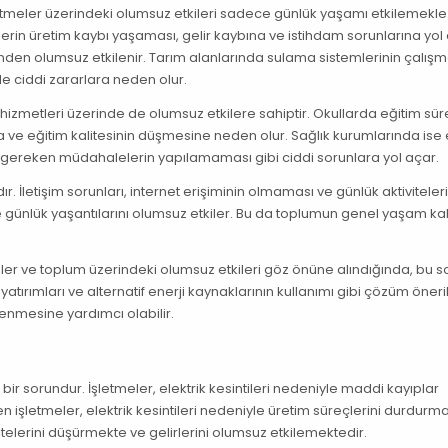
şletmeler üzerindeki olumsuz etkileri sadece günlük yaşamı etkilemekl
in üretim kaybı yaşaması, gelir kaybına ve istihdam sorunlarına yol 
lerinden olumsuz etkilenir. Tarım alanlarında sulama sistemlerinin çalı
e ciddi zararlara neden olur.
 hizmetleri üzerinde de olumsuz etkilere sahiptir. Okullarda eğitim sür
ve eğitim kalitesinin düşmesine neden olur. Sağlık kurumlarında ise e
da gereken müdahalelerin yapılamaması gibi ciddi sorunlara yol açar.
ır. İletişim sorunları, internet erişiminin olmaması ve günlük aktiviteler
e günlük yaşantılarını olumsuz etkiler. Bu da toplumun genel yaşam kal
tmeler ve toplum üzerindeki olumsuz etkileri göz önüne alındığında, bu 
tırımları ve alternatif enerji kaynaklarının kullanımı gibi çözüm öneril
lenmesine yardımcı olabilir.
n bir sorundur. İşletmeler, elektrik kesintileri nedeniyle maddi kayıplar
 işletmeler, elektrik kesintileri nedeniyle üretim süreçlerini durdurm
elerini düşürmekte ve gelirlerini olumsuz etkilemektedir.