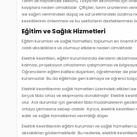
Tarım ve hayvancılık sektörü, Tosya’nın ekonomisi için öneml
kayıplara neden olmaktadır. Çiftçiler, tarım ürünlerinin ver
ise sağım verimindeki düşüş ve süt üretimindeki azalma n
kesintilerinin önlenmesi ve bu sektörlerin desteklenmesi ö
Eğitim ve Sağlık Hizmetleri
Eğitim kurumları ve sağlık hizmetleri, toplumun en önemli ih
ciddi aksaklıklara ve olumsuz etkilere neden olmaktadır.
Elektrik kesintileri, eğitim kurumlarında derslerin aksamasın
kalması, projeksiyon cihazlarının çalışmaması ve bilgisaya
Öğrencilerin eğitim kalitesi düşerken, öğretmenler de planla
kuramazlar. Bu da eğitimde geri kalmaya ve öğrenci başar
Elektrik kesintilerinin sağlık hizmetleri üzerindeki etkileri
birçok tıbbi cihaz ve ekipmanla donatılmıştır. Elektrik kes
olur. Acil durumlar için gereken tıbbi müdahalelerin gecikm
ortaya çıkmasına sebep olabilir. Ayrıca, elektrik kesintiler
edilir ve sağlık hizmetlerinin verimliliği düşer.
Elektrik kesintilerinin eğitim kurumları ve sağlık hizmetler
aksaklıkları göstermektedir. Bu nedenle, elektrik kesintile