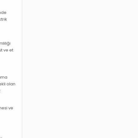
önde
trik
liliği
t ve et
lama
kli olan
z
mesi ve