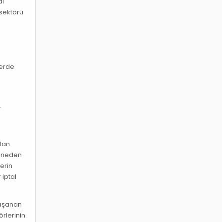
di
 sektörü
lerde
z
.
olan
a neden
erin
 iptal
 yaşanan
örlerinin