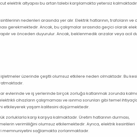
vcut elektrik altyapısı bu artan talebi karşılamakta yetersiz kalmaktadır
tilerinin nedenleri arasında yer alır. Elektrik hatlarının, trafoların ve 
ası gerekmektedir. Ancak, bu çalışmalar sırasında geçici olarak elekt
rak yapılır ve önceden duyurulur. Ancak, beklenmedik arızalar veya acil 
 işletmeler üzerinde çeşitli olumsuz etkilere neden olmaktadır. Bu kesin
ratmaktadır.
aşlar evlerinde ve iş yerlerinde birçok zorluğa katlanmak zorunda kalm
ektrikli cihazların çalışmaması ve ısınma sorunları gibi temel ihtiyaçl
ni etkileyerek yaşam kalitesini düşürmektedir.
yük zorluklarla karşı karşıya kalmaktadır. Üretim hatlarının durması,
lerin verimliliğini olumsuz etkilemektedir. Ayrıca, elektrik kesintileri
ri memnuniyetini sağlamakta zorlanmaktadır.