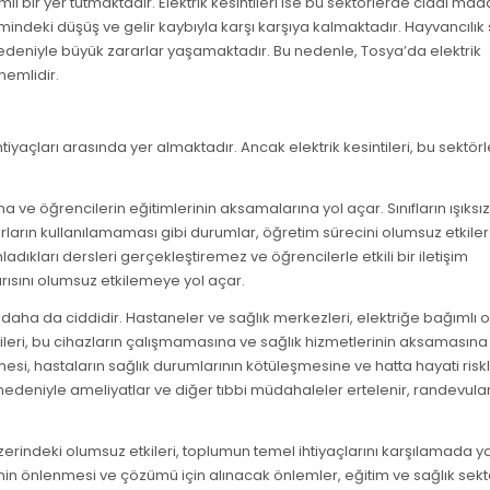
i bir yer tutmaktadır. Elektrik kesintileri ise bu sektörlerde ciddi mad
imindeki düşüş ve gelir kaybıyla karşı karşıya kalmaktadır. Hayvancılık
edeniyle büyük zararlar yaşamaktadır. Bu nedenle, Tosya’da elektrik
nemlidir.
tiyaçları arasında yer almaktadır. Ancak elektrik kesintileri, bu sektör
a ve öğrencilerin eğitimlerinin aksamalarına yol açar. Sınıfların ışıksı
rların kullanılamaması gibi durumlar, öğretim sürecini olumsuz etkiler
dıkları dersleri gerçekleştiremez ve öğrencilerle etkili bir iletişim
ısını olumsuz etkilemeye yol açar.
 ise daha da ciddidir. Hastaneler ve sağlık merkezleri, elektriğe bağımlı 
intileri, bu cihazların çalışmamasına ve sağlık hizmetlerinin aksamasın
esi, hastaların sağlık durumlarının kötüleşmesine ve hatta hayati riskl
i nedeniyle ameliyatlar ve diğer tıbbi müdahaleler ertelenir, randevular
i üzerindeki olumsuz etkileri, toplumun temel ihtiyaçlarını karşılamada
rinin önlenmesi ve çözümü için alınacak önlemler, eğitim ve sağlık sekt