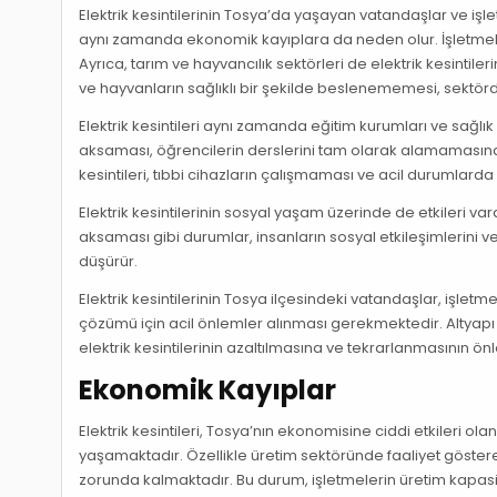
Elektrik kesintilerinin Tosya’da yaşayan vatandaşlar ve i
aynı zamanda ekonomik kayıplara da neden olur. İşletmeler
Ayrıca, tarım ve hayvancılık sektörleri de elektrik kesinti
ve hayvanların sağlıklı bir şekilde beslenememesi, sektörd
Elektrik kesintileri aynı zamanda eğitim kurumları ve sağlık
aksaması, öğrencilerin derslerini tam olarak alamamasına 
kesintileri, tıbbi cihazların çalışmaması ve acil durumlar
Elektrik kesintilerinin sosyal yaşam üzerinde de etkileri vard
aksaması gibi durumlar, insanların sosyal etkileşimlerini v
düşürür.
Elektrik kesintilerinin Tosya ilçesindeki vatandaşlar, işle
çözümü için acil önlemler alınması gerekmektedir. Altyapı ya
elektrik kesintilerinin azaltılmasına ve tekrarlanmasının ön
Ekonomik Kayıplar
Elektrik kesintileri, Tosya’nın ekonomisine ciddi etkileri ola
yaşamaktadır. Özellikle üretim sektöründe faaliyet gösteren
zorunda kalmaktadır. Bu durum, işletmelerin üretim kapasit