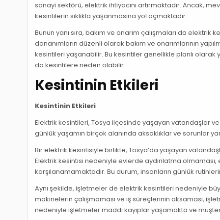
sanayi sektörü, elektrik ihtiyacını artırmaktadır. Ancak, me
kesintilerin sıklıkla yaşanmasına yol açmaktadır.
Bunun yanı sıra, bakım ve onarım çalışmaları da elektrik kesin
donanımların düzenli olarak bakım ve onarımlarının yapılm
kesintileri yaşanabilir. Bu kesintiler genellikle planlı ola
da kesintilere neden olabilir.
Kesintinin Etkileri
Kesintinin Etkileri
Elektrik kesintileri, Tosya ilçesinde yaşayan vatandaşlar ve
günlük yaşamın birçok alanında aksaklıklar ve sorunlar ya
Bir elektrik kesintisiyle birlikte, Tosya’da yaşayan vatand
Elektrik kesintisi nedeniyle evlerde aydınlatma olmaması, el
karşılanamamaktadır. Bu durum, insanların günlük rutinleri
Aynı şekilde, işletmeler de elektrik kesintileri nedeniyle bü
makinelerin çalışmaması ve iş süreçlerinin aksaması, işletme
nedeniyle işletmeler maddi kayıplar yaşamakta ve müşte