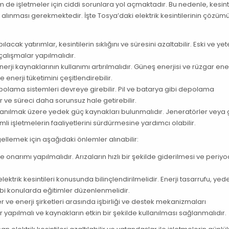
de işletmeler için ciddi sorunlara yol açmaktadır. Bu nedenle, kesinti
lınması gerekmektedir. İşte Tosya’daki elektrik kesintilerinin çözümü
acak yatırımlar, kesintilerin sıklığını ve süresini azaltabilir. Eski ve yet
çalışmalar yapılmalıdır.
erji kaynaklarının kullanımı artırılmalıdır. Güneş enerjisi ve rüzgar ener
ve enerji tüketimini çeşitlendirebilir.
polama sistemleri devreye girebilir. Pil ve batarya gibi depolama
lir ve süreci daha sorunsuz hale getirebilir.
anılmak üzere yedek güç kaynakları bulunmalıdır. Jeneratörler veya 
mli işletmelerin faaliyetlerini sürdürmesine yardımcı olabilir.
ngellemek için aşağıdaki önlemler alınabilir:
e onarımı yapılmalıdır. Arızaların hızlı bir şekilde giderilmesi ve periyo
ektrik kesintileri konusunda bilinçlendirilmelidir. Enerji tasarrufu, yed
ibi konularda eğitimler düzenlenmelidir.
 ve enerji şirketleri arasında işbirliği ve destek mekanizmaları
 yapılmalı ve kaynakların etkin bir şekilde kullanılması sağlanmalıdır.