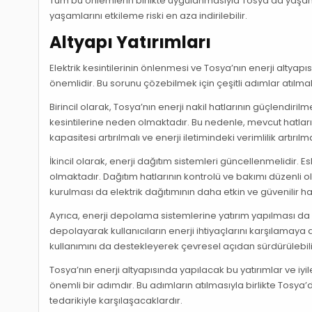
Tüm bu önlemlerin birlikte uygulanmasıyla Tosya’da yaşanan e
yaşamlarını etkileme riski en aza indirilebilir.
Altyapı Yatırımları
Elektrik kesintilerinin önlenmesi ve Tosya’nın enerji altyapıs
önemlidir. Bu sorunu çözebilmek için çeşitli adımlar atılma
Birincil olarak, Tosya’nın enerji nakil hatlarının güçlendiril
kesintilerine neden olmaktadır. Bu nedenle, mevcut hatların
kapasitesi artırılmalı ve enerji iletimindeki verimlilik artırılma
İkincil olarak, enerji dağıtım sistemleri güncellenmelidir. E
olmaktadır. Dağıtım hatlarının kontrolü ve bakımı düzenli olar
kurulması da elektrik dağıtımının daha etkin ve güvenilir h
Ayrıca, enerji depolama sistemlerine yatırım yapılması da ön
depolayarak kullanıcıların enerji ihtiyaçlarını karşılamaya 
kullanımını da destekleyerek çevresel açıdan sürdürülebilir 
Tosya’nın enerji altyapısında yapılacak bu yatırımlar ve iyil
önemli bir adımdır. Bu adımların atılmasıyla birlikte Tosya’
tedarikiyle karşılaşacaklardır.