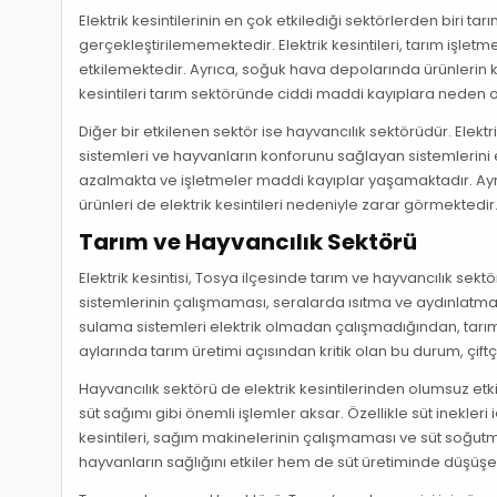
Elektrik kesintilerinin en çok etkilediği sektörlerden biri ta
gerçekleştirilememektedir. Elektrik kesintileri, tarım işle
etkilemektedir. Ayrıca, soğuk hava depolarında ürünlerin ko
kesintileri tarım sektöründe ciddi maddi kayıplara neden 
Diğer bir etkilenen sektör ise hayvancılık sektörüdür. Elekt
sistemleri ve hayvanların konforunu sağlayan sistemlerini et
azalmakta ve işletmeler maddi kayıplar yaşamaktadır. Ayr
ürünleri de elektrik kesintileri nedeniyle zarar görmektedir
Tarım ve Hayvancılık Sektörü
Elektrik kesintisi, Tosya ilçesinde tarım ve hayvancılık sekt
sistemlerinin çalışmaması, seralarda ısıtma ve aydınlatma s
sulama sistemleri elektrik olmadan çalışmadığından, tarım 
aylarında tarım üretimi açısından kritik olan bu durum, çiftç
Hayvancılık sektörü de elektrik kesintilerinden olumsuz etk
süt sağımı gibi önemli işlemler aksar. Özellikle süt inekler
kesintileri, sağım makinelerinin çalışmaması ve süt soğutm
hayvanların sağlığını etkiler hem de süt üretiminde düşüşe 