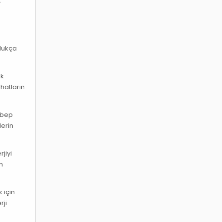
k
ldukça
ik
hatların
sebep
lerin
jiyi
ın
 için
rji