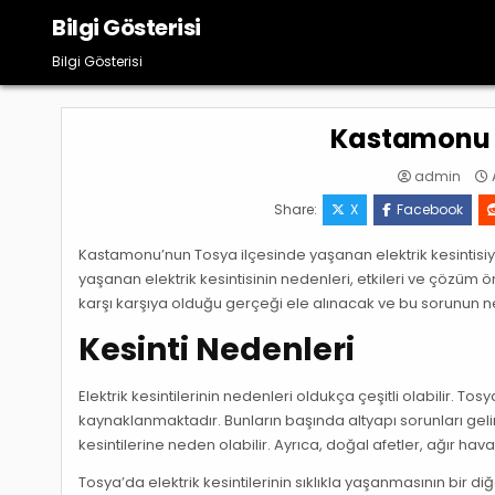
Skip
Bilgi Gösterisi
to
content
Bilgi Gösterisi
Kastamonu T
admin
A
Share:
X
Facebook
Kastamonu’nun Tosya ilçesinde yaşanan elektrik kesintisiyl
yaşanan elektrik kesintisinin nedenleri, etkileri ve çözüm ön
karşı karşıya olduğu gerçeği ele alınacak ve bu sorunun nede
Kesinti Nedenleri
Elektrik kesintilerinin nedenleri oldukça çeşitli olabilir. To
kaynaklanmaktadır. Bunların başında altyapı sorunları gelir. 
kesintilerine neden olabilir. Ayrıca, doğal afetler, ağır hava
Tosya’da elektrik kesintilerinin sıklıkla yaşanmasının bir d