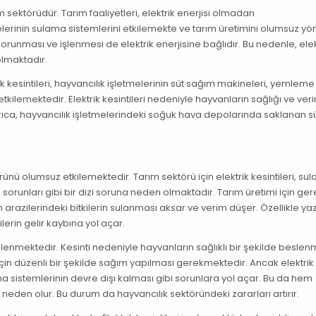
rım sektörüdür. Tarım faaliyetleri, elektrik enerjisi olmadan
tmelerinin sulama sistemlerini etkilemekte ve tarım üretimini olumsuz y
runması ve işlenmesi de elektrik enerjisine bağlıdır. Bu nedenle, elek
olmaktadır.
rik kesintileri, hayvancılık işletmelerinin süt sağım makineleri, yemleme
kilemektedir. Elektrik kesintileri nedeniyle hayvanların sağlığı ve verim
ıca, hayvancılık işletmelerindeki soğuk hava depolarında saklanan sü
.
örünü olumsuz etkilemektedir. Tarım sektörü için elektrik kesintileri, su
orunları gibi bir dizi soruna neden olmaktadır. Tarım üretimi için gere
arazilerindeki bitkilerin sulanması aksar ve verim düşer. Özellikle ya
ilerin gelir kaybına yol açar.
ilenmektedir. Kesinti nedeniyle hayvanların sağlıklı bir şekilde beslen
i için düzenli bir şekilde sağım yapılması gerekmektedir. Ancak elektrik
a sistemlerinin devre dışı kalması gibi sorunlara yol açar. Bu da hem
neden olur. Bu durum da hayvancılık sektöründeki zararları artırır.