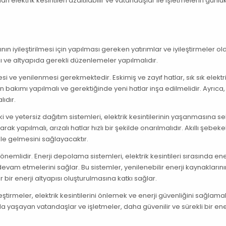
lektrik kesintileri azaltılabilir ve vatandaşlar ile işletmelerin günlü
ının iyileştirilmesi için yapılması gereken yatırımlar ve iyileştirmeler o
lı ve altyapıda gerekli düzenlemeler yapılmalıdır.
mesi ve yenilenmesi gerekmektedir. Eskimiş ve zayıf hatlar, sık sık elektr
 bakımı yapılmalı ve gerektiğinde yeni hatlar inşa edilmelidir. Ayrıca, 
lıdır.
ski ve yetersiz dağıtım sistemleri, elektrik kesintilerinin yaşanmasına 
ak yapılmalı, arızalı hatlar hızlı bir şekilde onarılmalıdır. Akıllı şebeke
ale gelmesini sağlayacaktır.
emlidir. Enerji depolama sistemleri, elektrik kesintileri sırasında ener
devam etmelerini sağlar. Bu sistemler, yenilenebilir enerji kaynakların
bir enerji altyapısı oluşturulmasına katkı sağlar.
eştirmeler, elektrik kesintilerini önlemek ve enerji güvenliğini sağlamak
da yaşayan vatandaşlar ve işletmeler, daha güvenilir ve sürekli bir ene