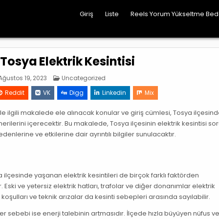
Giriş
Liste
Reels Yorum Yükseltme Be
osya Elektrik Kesintisi
Posted
ğustos 19, 2023
Uncategorized
in
Reddit
VK
Digg
Linkedin
Mix
e ilgili makalede ele alınacak konular ve giriş cümlesi, Tosya ilçesin
erilerini içerecektir. Bu makalede, Tosya ilçesinin elektrik kesintisi so
nlerine ve etkilerine dair ayrıntılı bilgiler sunulacaktır.
sya ilçesinde yaşanan elektrik kesintileri de birçok farklı faktörden
Eski ve yetersiz elektrik hatları, trafolar ve diğer donanımlar elektrik
 koşulları ve teknik arızalar da kesinti sebepleri arasında sayılabilir.
iğer sebebi ise enerji talebinin artmasıdır. İlçede hızla büyüyen nüfus v