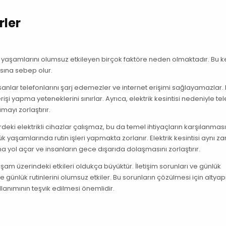
rler
al yaşamlarını olumsuz etkileyen birçok faktöre neden olmaktadır. Bu ke
asına sebep olur.
 İnsanlar telefonlarını şarj edemezler ve internet erişimi sağlayamazlar.
rişi yapma yeteneklerini sınırlar. Ayrıca, elektrik kesintisi nedeniyle te
mayı zorlaştırır.
erdeki elektrikli cihazlar çalışmaz, bu da temel ihtiyaçların karşılanması
lük yaşamlarında rutin işleri yapmakta zorlanır. Elektrik kesintisi aynı
na yol açar ve insanların gece dışarıda dolaşmasını zorlaştırır.
aşam üzerindeki etkileri oldukça büyüktür. İletişim sorunları ve günlük
 günlük rutinlerini olumsuz etkiler. Bu sorunların çözülmesi için altyap
ullanımının teşvik edilmesi önemlidir.