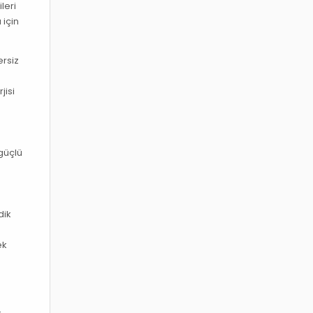
leri
 için
ersiz
jisi
güçlü
dik
ek