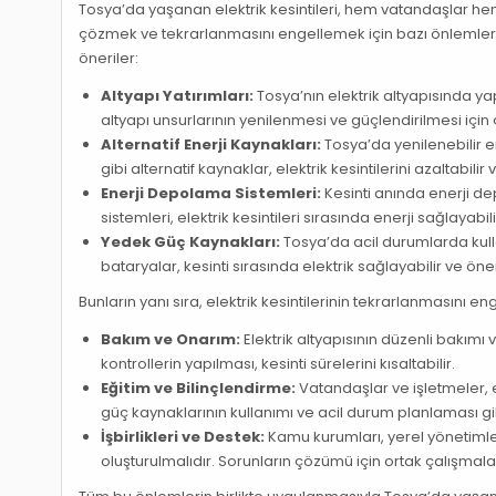
Tosya’da yaşanan elektrik kesintileri, hem vatandaşlar hem 
çözmek ve tekrarlanmasını engellemek için bazı önlemler a
öneriler:
Altyapı Yatırımları:
Tosya’nın elektrik altyapısında yapıl
altyapı unsurlarının yenilenmesi ve güçlendirilmesi için 
Alternatif Enerji Kaynakları:
Tosya’da yenilenebilir en
gibi alternatif kaynaklar, elektrik kesintilerini azaltabilir 
Enerji Depolama Sistemleri:
Kesinti anında enerji de
sistemleri, elektrik kesintileri sırasında enerji sağlayabi
Yedek Güç Kaynakları:
Tosya’da acil durumlarda kull
bataryalar, kesinti sırasında elektrik sağlayabilir ve öne
Bunların yanı sıra, elektrik kesintilerinin tekrarlanmasını e
Bakım ve Onarım:
Elektrik altyapısının düzenli bakımı v
kontrollerin yapılması, kesinti sürelerini kısaltabilir.
Eğitim ve Bilinçlendirme:
Vatandaşlar ve işletmeler, el
güç kaynaklarının kullanımı ve acil durum planlaması g
İşbirlikleri ve Destek:
Kamu kurumları, yerel yönetimler
oluşturulmalıdır. Sorunların çözümü için ortak çalışmalar