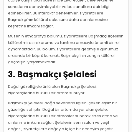
atölye çalışmaları sayesinde ziyaretçiler, geleneksel el
sanatlarını deneyimleyebilir ve bu sanatlara dair bilgi
edinebilirler. Bu interaktif deneyimler, ziyaretçilere
Başmakçı’nın kültürel dokusunu daha derinlemesine
keşfetme imkanı sağlar.
Müzenin etnografya bölümü, ziyaretçilere Başmakçı ilçesinin
kültürel mirasını koruma ve tanıtma amacıyla önemli bir rol
oynamaktadır. Bu bölüm, ziyaretçilere geçmişle günümüz
arasında bir köprü kurarak, Başmakçı’nın zengin kültürel
geçmişini yaşatmaktadır.
3. Başmakçı Şelalesi
Doğal güzelliğiyle ünlü olan Başmakçı Şelalesi,
ziyaretçilerine huzurlu bir ortam sunuyor.
Başmakçı Şelalesi, doğa severlerin ilgisini çeken eşsiz bir
güzelliğe sahiptir. Doğal bir ortamda yer alan şelale,
ziyaretçilerine huzurlu bir atmosfer sunarak stres atma ve
dinlenme imkanı sağlar. Şelalenin serin suları ve yeşil
doğası, ziyaretçilere doğayla iç içe bir deneyim yaşatır.