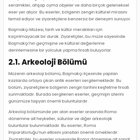
seramikler, ahşap oyma objeler ve daha birçok geleneksel
eser yer alıyor. Bu eserler, bölgenin zengin kültürel mirasını
temsil ediyor ve ziyaretçilere benzersiz bir deneyim sunuyor.
Başmakçı Müzesi, tarih ve kültür meraklıları için
kaçırılmayacak bir durak. Ziyaretçiler, bu müze sayesinde
Başmakçı’nın geçmişine ve kültürel değerlerine
derinlemesine bir yolculuk yapma fırsatı buluyorlar.
2.1. Arkeoloji Bölümü
Müzenin arkeoloji bölümü, Başmakçı ilçesinde yapılan
kazılarda ortaya çıkan antik eserleri sergilemektedir. Bu
bölüm, ziyaretçilere bölgenin zengin tarihini keşfetme fırsatı
sunmaktadır. Burada sergilenen eserler, geçmişin izlerini
günümüze taşıyan önemli buluntulardır.
Arkeoloji bölümünde yer alan eserler arasında Roma
dönemine ait heykeller, sütunlar ve diğer arkeolojik
buluntular bulunmaktadır. Bu eserler, Roma
İmparatorluğu’nun etkisini yansıtan önemli örneklerdir.
Ziyaretçiler, bu eserler sayesinde Roma dönemine ait sanat