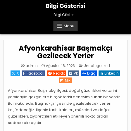
Skip
Bilgi Gösterisi
to
content
Bilgi Gösterisi
Menu
Afyonkarahisar Başmakçı
Gezilecek Yerler
Posted
admin
Ağustos 18, 2023
Uncategorized
in
X
Facebook
Reddit
VK
Digg
Linkedin
Mix
Afyonkarahisar Başmakçı ilçesi, doğal güzellikleri ve tarihi
yapılarıyla gezginlere birçok farklı deneyim sunan bir yerdir.
Bu makalede, Başmakçı ilçesinde gezilebilecek yerleri
keşfedeceğiz. İlçenin tarihi kaleleri, müzeleri ve doğal
güzellikleri, ziyaretçileri etkileyen önemli noktalardan
sadece birkaçıdır.