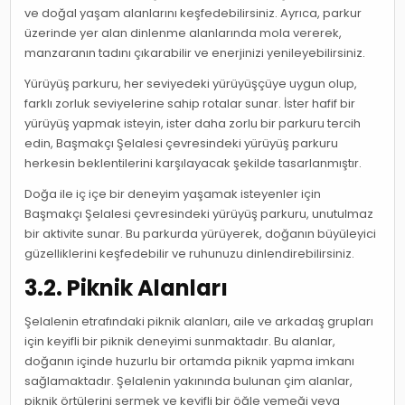
ve doğal yaşam alanlarını keşfedebilirsiniz. Ayrıca, parkur
üzerinde yer alan dinlenme alanlarında mola vererek,
manzaranın tadını çıkarabilir ve enerjinizi yenileyebilirsiniz.
Yürüyüş parkuru, her seviyedeki yürüyüşçüye uygun olup,
farklı zorluk seviyelerine sahip rotalar sunar. İster hafif bir
yürüyüş yapmak isteyin, ister daha zorlu bir parkuru tercih
edin, Başmakçı Şelalesi çevresindeki yürüyüş parkuru
herkesin beklentilerini karşılayacak şekilde tasarlanmıştır.
Doğa ile iç içe bir deneyim yaşamak isteyenler için
Başmakçı Şelalesi çevresindeki yürüyüş parkuru, unutulmaz
bir aktivite sunar. Bu parkurda yürüyerek, doğanın büyüleyici
güzelliklerini keşfedebilir ve ruhunuzu dinlendirebilirsiniz.
3.2. Piknik Alanları
Şelalenin etrafındaki piknik alanları, aile ve arkadaş grupları
için keyifli bir piknik deneyimi sunmaktadır. Bu alanlar,
doğanın içinde huzurlu bir ortamda piknik yapma imkanı
sağlamaktadır. Şelalenin yakınında bulunan çim alanlar,
piknik örtülerini sermek ve keyifli bir öğle yemeği veya