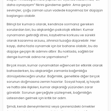
daha oynayayım” fikrini gündeme getirir. Ama geçici
sevinçler, çoğu zaman uzun vadede kaçınılmaz bir düşüşün
başlangıcı olabilir.
Bilinçli bir kumarcı olarak, kendinize sormanız gereken
sorulardan biri, bu alışkanlığın psikolojik etkileri. Kumar
oynamanın getirdiği stres, kaybetme korkusu ve sürekli
olarak kazanma arzusu, zihninizi tuzağa düşürebilir. Her
kayıp, daha fazla oynamak için bir bahane olabilir, bu da
düşüşe geçişin ilk adımını attırır. Bu noktada, sağlıklı bir
denge kurmak adına ne yapmalısınız?
Birçok insan, kumar oynamaktan eğlenceli bir etkinlik olarak
bahsederken, bu alışkanlığın zamanla bağımlılığa
dönüşebileceğini unutur. Bağımlılık, genellikle diğer birçok
sorunun doğmasına zemin hazırlar. Sosyal hayat, iş hayatı
ve hatta aile ilişkileri, kumar alışkanlığı yüzünden zarar
görebilir. Sorunun gerçeğiyle yüzleşmek, bağımlılığın
üstesinden gelmek için kritik bir adım.
Şimdi, kendi deneyimleriniz veya çevrenizdeki örnekler