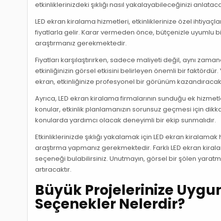
etkinliklerinizdeki şıklığı nasıl yakalayabileceğinizi anlatac
LED ekran kiralama hizmetleri, etkinliklerinize özel ihtiyaçl
fiyatlarla gelir. Karar vermeden önce, bütçenizle uyumlu bi
araştırmanız gerekmektedir.
Fiyatları karşılaştırırken, sadece maliyeti değil, aynı zama
etkinliğinizin görsel etkisini belirleyen önemli bir faktördü
ekran, etkinliğinize profesyonel bir görünüm kazandıracakt
Ayrıca, LED ekran kiralama firmalarının sunduğu ek hizmetl
konular, etkinlik planlamanızın sorunsuz geçmesi için dikkat
konularda yardımcı olacak deneyimli bir ekip sunmalıdır.
Etkinliklerinizde şıklığı yakalamak için LED ekran kiralamak h
araştırma yapmanız gerekmektedir. Farklı LED ekran kiralam
seçeneği bulabilirsiniz. Unutmayın, görsel bir şölen yaratma
artıracaktır.
Büyük Projelerinize Uygun
Seçenekler Nelerdir?