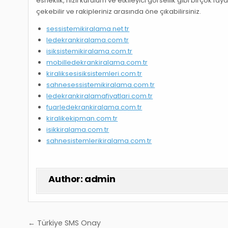
esneklik, hızlı kurulum ve etkileyici görsellik gibi birçok fa
çekebilir ve rakipleriniz arasında öne çıkabilirsiniz.
sessistemikiralama.net.tr
ledekrankiralama.com.tr
isiksistemikiralama.com.tr
mobilledekrankiralama.com.tr
kiraliksesisiksistemleri.com.tr
sahnesessistemikiralama.com.tr
ledekrankiralamafiyatlari.com.tr
fuarledekrankiralama.com.tr
kiralikekipman.com.tr
isikkiralama.com.tr
sahnesistemlerikiralama.com.tr
Author:
admin
Yazı
← Türkiye SMS Onay