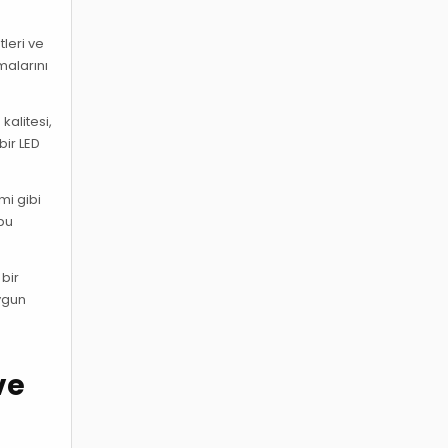
tleri ve
malarını
kalitesi,
bir LED
mi gibi
 bu
 bir
uygun
ve