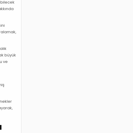
labilecek
hakkında
ini
iralamak,
alık
cak büyük
lu ve
miş
enekler
ayarak,
a