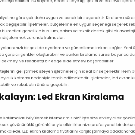
lleştirebilirler. Bu sayede, hedef kitleye ilgi çekici ve etkileyici içeri
maliyetine göre çok daha uygun ve esnek bir seçenektir. Kiralama süres
larak değişebilir. İşletmeler, bütçelerine en uygun seçeneği seçerek r
ma hizmetleri genellikle kurulum, bakım ve teknik destek gibi ek avantaj
r endişelenmek zorunda kalmazlar.
alarını hızlı bir şekilde ayarlama ve güncelleme imkanı sağlar. Yeni 
da çarpıcı içerikler oluşturabilir ve bunları kiralama süresi boyunca dü
ini çekmeyi ve rekabetçi bir edge elde etmeyi başarabilirler.
ejilerini geliştirmek isteyen işletmeler için ideal bir seçenektir. Hem 
eyicilik katması nedeniyle tercih edilmektedir. İşletmeler, led ekran 
tebilir ve rekabetin önüne geçebilir.
Yakalayın: Led Ekran Kiralama
e katılımcıları büyülemek istemez misiniz? İşte size etkileyici bir çözü
üksek çözünürlüklü görüntüleriyle etkinliklerinize profesyonel bir doku
u makalede, LED ekran kiralama fiyatlarını karşılaştırmaya odaklanarak