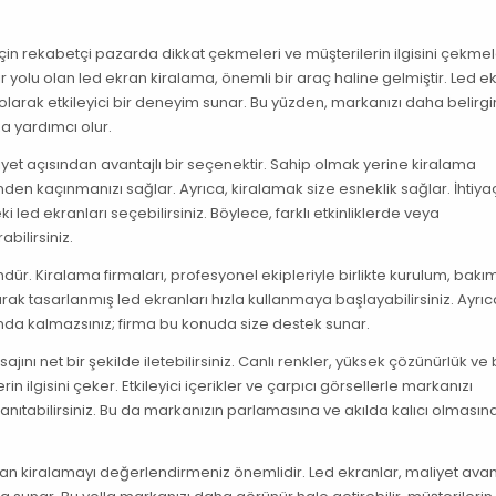
i için rekabetçi pazarda dikkat çekmeleri ve müşterilerin ilgisini çekmel
 yolu olan led ekran kiralama, önemli bir araç haline gelmiştir. Led ek
l olarak etkileyici bir deneyim sunar. Bu yüzden, markanızı daha belirgi
a yardımcı olur.
iyet açısından avantajlı bir seçenektir. Sahip olmak yerine kiralama
den kaçınmanızı sağlar. Ayrıca, kiralamak size esneklik sağlar. İhtiya
 led ekranları seçebilirsiniz. Böylece, farklı etkinliklerde veya
bilirsiniz.
ür. Kiralama firmaları, profesyonel ekipleriyle birlikte kurulum, bakı
rak tasarlanmış led ekranları hızla kullanmaya başlayabilirsiniz. Ayrıc
da kalmazsınız; firma bu konuda size destek sunar.
ajını net bir şekilde iletebilirsiniz. Canlı renkler, yüksek çözünürlük ve
rin ilgisini çeker. Etkileyici içerikler ve çarpıcı görsellerle markanızı
 tanıtabilirsiniz. Bu da markanızın parlamasına ve akılda kalıcı olmasın
kran kiralamayı değerlendirmeniz önemlidir. Led ekranlar, maliyet avant