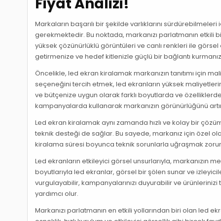
Fiyat Analizi!
Markaların başarılı bir şekilde varlıklarını sürdürebilmeler
gerekmektedir. Bu noktada, markanızı parlatmanın etkili bir
yüksek çözünürlüklü görüntüleri ve canlı renkleri ile görse
getirmenize ve hedef kitlenizle güçlü bir bağlantı kurmanız
Öncelikle, led ekran kiralamak markanızın tanıtımı için mal
seçeneğini tercih etmek, led ekranların yüksek maliyetlerin
ve bütçenize uygun olarak farklı boyutlarda ve özelliklerdeki
kampanyalarda kullanarak markanızın görünürlüğünü artıra
Led ekran kiralamak aynı zamanda hızlı ve kolay bir çözümd
teknik desteği de sağlar. Bu sayede, markanız için özel ola
kiralama süresi boyunca teknik sorunlarla uğraşmak zorun
Led ekranların etkileyici görsel unsurlarıyla, markanızın mes
boyutlarıyla led ekranlar, görsel bir şölen sunar ve izleyicile
vurgulayabilir, kampanyalarınızı duyurabilir ve ürünlerinizi
yardımcı olur.
Markanızı parlatmanın en etkili yollarından biri olan led e