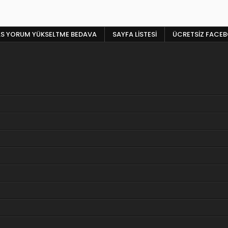
LS YORUM YÜKSELTME BEDAVA
SAYFA LISTESI
ÜCRETSIZ FACE