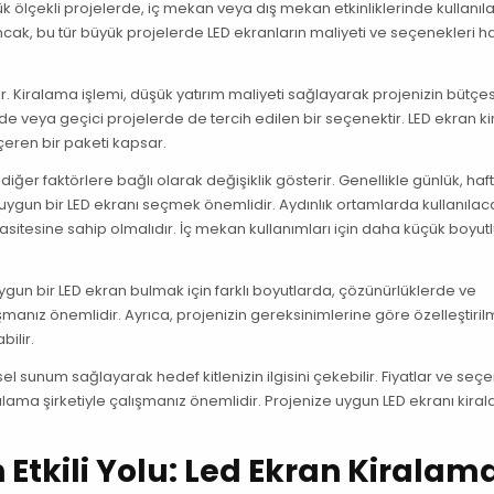
Büyük ölçekli projelerde, iç mekan veya dış mekan etkinliklerinde kullanı
 Ancak, bu tür büyük projelerde LED ekranların maliyeti ve seçenekleri 
r. Kiralama işlemi, düşük yatırım maliyeti sağlayarak projenizin bütçes
rde veya geçici projelerde de tercih edilen bir seçenektir. LED ekran k
çeren bir paketi kapsar.
iğer faktörlere bağlı olarak değişiklik gösterir. Genellikle günlük, haft
ine uygun bir LED ekranı seçmek önemlidir. Aydınlık ortamlarda kullanıla
asitesine sahip olmalıdır. İç mekan kullanımları için daha küçük boyut
ygun bir LED ekran bulmak için farklı boyutlarda, çözünürlüklerde ve
manız önemlidir. Ayrıca, projenizin gereksinimlerine göre özelleştiril
ilir.
sel sunum sağlayarak hedef kitlenizin ilgisini çekebilir. Fiyatlar ve seç
lama şirketiyle çalışmanız önemlidir. Projenize uygun LED ekranı kiral
Etkili Yolu: Led Ekran Kiralam