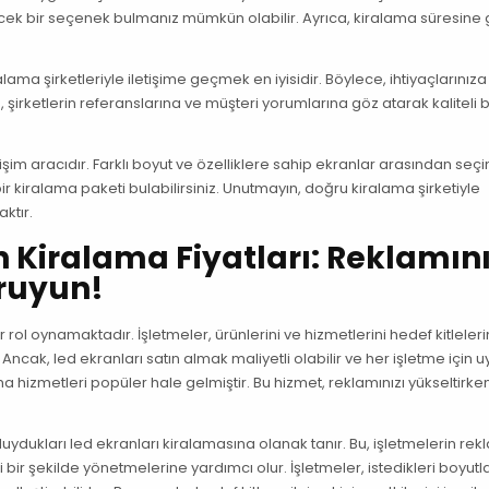
bilecek bir seçenek bulmanız mümkün olabilir. Ayrıca, kiralama süresine
lama şirketleriyle iletişime geçmek en iyisidir. Böylece, ihtiyaçlarınız
a, şirketlerin referanslarına ve müşteri yorumlarına göz atarak kaliteli b
etişim aracıdır. Farklı boyut ve özelliklere sahip ekranlar arasından seç
bir kiralama paketi bulabilirsiniz. Unutmayın, doğru kiralama şirketiyle
ktır.
n Kiralama Fiyatları: Reklamını
oruyun!
l oynamaktadır. İşletmeler, ürünlerini ve hizmetlerini hedef kitlelerin
Ancak, led ekranları satın almak maliyetli olabilir ve her işletme için 
a hizmetleri popüler hale gelmiştir. Bu hizmet, reklamınızı yükseltirke
ç duydukları led ekranları kiralamasına olanak tanır. Bu, işletmelerin re
bir şekilde yönetmelerine yardımcı olur. İşletmeler, istedikleri boyut