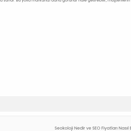
yda sunar. Bu yolla markanızı daha görünür hale getirebilir, müşterilerin i
Seokoloji Nedir ve SEO Fiyatları Nasıl 