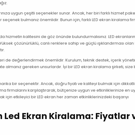
ağız.
arınıza uygun çeşitli seçenekler sunar. Ancak, her biri farklı hizmet pake
r seçenek bulmanız önemlidir. Bunun için, farklı LED ekran kiralama fir
nda hizmetin kalitesini de göz önünde bulundurmalısınız. LED ekranların 
r. Yüksek çözünürlüklü, canlı renklere sahip ve güçlü ışıklandırması olan 
ır.
eri de değerlendirmek önemlidir. Kurulum, teknik destek, içerik yöneti
e almanız gereken unsurlardır. İyi bir LED ekran kiralama şirketi, size
arika bir seçenektir. Ancak, doğru fiyatı ve kaliteyi bulmak için dikkatli
a firmalarını karşılaştırarak, bütçenize uygun ve etkinliklerinize en 
k için etkileyici bir LED ekran her zaman etkinliklerinizdeki başarıyı
 Led Ekran Kiralama: Fiyatlar 