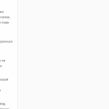
eri
ranlar,
n hale
çlarınıza
m ve
a,
 büyük
a
ajı,