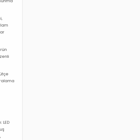
k sunma
i,
eklam
lar
ürün
zenli
bütçe
kiralama
m: LED
nuş
,