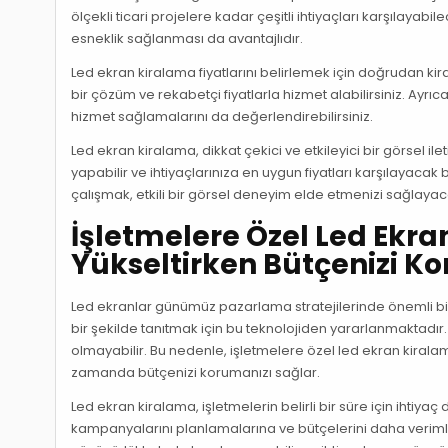
ölçekli ticari projelere kadar çeşitli ihtiyaçları karşılaya
esneklik sağlanması da avantajlıdır.
Led ekran kiralama fiyatlarını belirlemek için doğrudan kira
bir çözüm ve rekabetçi fiyatlarla hizmet alabilirsiniz. Ayrıc
hizmet sağlamalarını da değerlendirebilirsiniz.
Led ekran kiralama, dikkat çekici ve etkileyici bir görsel il
yapabilir ve ihtiyaçlarınıza en uygun fiyatları karşılayacak 
çalışmak, etkili bir görsel deneyim elde etmenizi sağlayaca
İşletmelere Özel Led Ekra
Yükseltirken Bütçenizi K
Led ekranlar günümüz pazarlama stratejilerinde önemli bir ro
bir şekilde tanıtmak için bu teknolojiden yararlanmaktadır. 
olmayabilir. Bu nedenle, işletmelere özel led ekran kiralam
zamanda bütçenizi korumanızı sağlar.
Led ekran kiralama, işletmelerin belirli bir süre için ihtiya
kampanyalarını planlamalarına ve bütçelerini daha verimli 