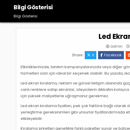
Skip
Bilgi Gösterisi
to
content
Bilgi Gösterisi
Led Ekra
admin
Share:
X
Facebook
Etkinliklerinizde, tanıtım kampanyalarınızda veya diğer gör
hizmetleri sizin için ideal bir seçenek olabilir. Bu yazıda, 
Led ekran kiralama, reklam ve görsel iletişim alanında güçlü
canlı renklere sahip ekranlar, izleyicilerin dikkatini kolayca
için yüksek maliyetlerle uğraşmanız gerekmez.
Led ekran kiralama fiyatları, pek çok faktöre bağlı olarak d
yerleştirme gereksinimleri gibi unsurlar fiyatlandırmada etkil
etkileyebilir.
Kiralama şirketleri genellikle farklı paketler sunar ve bü