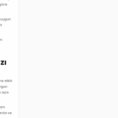
 göre
a uygun
ir
im
zı
e etkili
uygun
n aynı
klam
larda ve