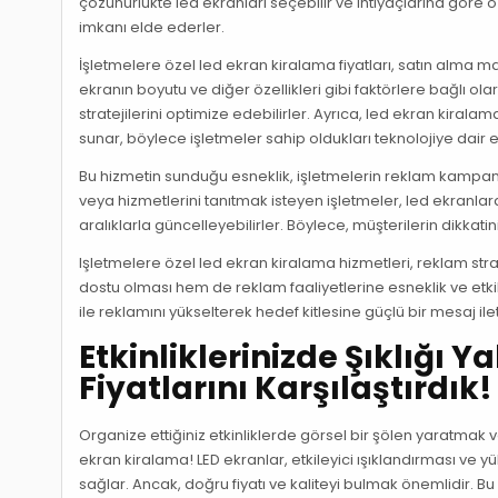
çözünürlükte led ekranları seçebilir ve ihtiyaçlarına göre öze
imkanı elde ederler.
İşletmelere özel led ekran kiralama fiyatları, satın alma 
ekranın boyutu ve diğer özellikleri gibi faktörlere bağlı o
stratejilerini optimize edebilirler. Ayrıca, led ekran kirala
sunar, böylece işletmeler sahip oldukları teknolojiye dai
Bu hizmetin sunduğu esneklik, işletmelerin reklam kampany
veya hizmetlerini tanıtmak isteyen işletmeler, led ekranlar
aralıklarla güncelleyebilirler. Böylece, müşterilerin dikkat
Işletmelere özel led ekran kiralama hizmetleri, reklam strat
dostu olması hem de reklam faaliyetlerine esneklik ve etkil
ile reklamını yükselterek hedef kitlesine güçlü bir mesaj ile
Etkinliklerinizde Şıklığı 
Fiyatlarını Karşılaştırdık!
Organize ettiğiniz etkinliklerde görsel bir şölen yaratmak v
ekran kiralama! LED ekranlar, etkileyici ışıklandırması ve y
sağlar. Ancak, doğru fiyatı ve kaliteyi bulmak önemlidir. B