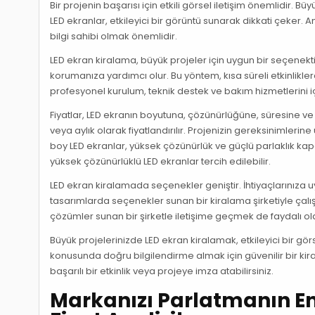
Bir projenin başarısı için etkili görsel iletişim önemlidir. 
LED ekranlar, etkileyici bir görüntü sunarak dikkati çeker.
bilgi sahibi olmak önemlidir.
LED ekran kiralama, büyük projeler için uygun bir seçenekti
korumanıza yardımcı olur. Bu yöntem, kısa süreli etkinlikle
profesyonel kurulum, teknik destek ve bakım hizmetlerini i
Fiyatlar, LED ekranın boyutuna, çözünürlüğüne, süresine ve d
veya aylık olarak fiyatlandırılır. Projenizin gereksinimler
boy LED ekranlar, yüksek çözünürlük ve güçlü parlaklık kap
yüksek çözünürlüklü LED ekranlar tercih edilebilir.
LED ekran kiralamada seçenekler geniştir. İhtiyaçlarınıza u
tasarımlarda seçenekler sunan bir kiralama şirketiyle çalış
çözümler sunan bir şirketle iletişime geçmek de faydalı olab
Büyük projelerinizde LED ekran kiralamak, etkileyici bir gör
konusunda doğru bilgilendirme almak için güvenilir bir kira
başarılı bir etkinlik veya projeye imza atabilirsiniz.
Markanızı Parlatmanın En 