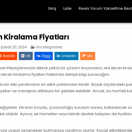
Giriş
Liste
Reels Yorum Yükseltme Be
n Kiralama Fiyatları
Posted
Şubat 20, 2024
Uncategorized
in
Reddit
VK
Digg
Linkedin
Mix
sel ihtiyaçlarınızda dikkat çekici bir çözüm arıyorsanız, led ekran kir
led ekran kiralama fiyatları hakkında detaylı bilgi sunacağım.
 bir etki yaratmanın en etkili yollarından biridir. Büyük ölçülerdeki par
 çeker ve mesajınızı etkileyici bir şekilde iletebilir. Ancak, bu hizmeti 
eğişebilir. Ekranın boyutu, çözünürlüğü, kurulum süresi, kullanılacak s
i olabilir. Ayrıca, ek hizmetler veya teknik destek talepleri de fiyatları
tçenize uygun seçenekler bulmanıza yardımcı olurlar. Küçük etkinlikler