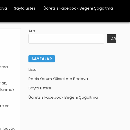
dava
Sayfa Listesi
Ücretsiz Facebook Beğeni Çoğaltma
Ara
ARA
SAYFALAR
alama
Liste
Reels Yorum Yükseltme Bedava
lak,
Sayfa Listesi
kullanmak
Ücretsiz Facebook Beğeni Çoğaltma
üre ve
den büyük