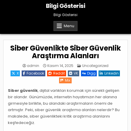
Skip
Bilgi Gösterisi
to
content
Bilgi Gösterisi
Menu
Siber Güvenlikte Siber Güvenlik
Araştırma Alanları
Posted
admin
Kasım 14, 2025
Uncategorized
in
X
Facebook
Reddit
VK
Digg
Linkedin
Mix
Siber güvenlik
, dijital varlıkları korumak için sürekli gelişen
bir alandır. Günümüzde, internetin hayatımızın her alanına
girmesiyle birlikte, bu alandaki araştırmaların önemi de
artmıştır. Peki, siber güvenlik araştırma alanları nelerdir? Bu
makalede, siber güvenlikteki kritik araştırma alanlarını
keşfedeceğiz.