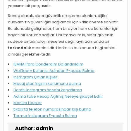
yapısının bir parçasıdır.
Sonuç olarak, siber güvenlik araştırma alanları, dijital
dünyamızın güvenliğini sağlamak için kritik öneme sahiptir.
Bu alandaki gelişmeler, hem bireyler hem de kurumlar için
hayati bir koruma sağlar. Unutmayalım ki, siber güvenlik
sadece bir teknoloji meselesi değil, aynı zamanda bir
farkındalık
meselesidir. Herkesin bu konuda bilgi sahibi
olması gerekmektedir.
IBANA Para Gönderdim Dolandırıldım
Wolfteam Kullanıcı Adından E-posta Bulma
Instagram Çalan Kişiler
Mesaj atan kişinin konumunu bulma
Ücretli Instagram hesabı kapattırma
Adıma Fake Hesap Açılmış Nereye Şikayet Edilir
Manisa Hacker
tiktok’ta telefon numarasından kişi bulma
Termux Instagram E-posta Bulma
Author:
admin