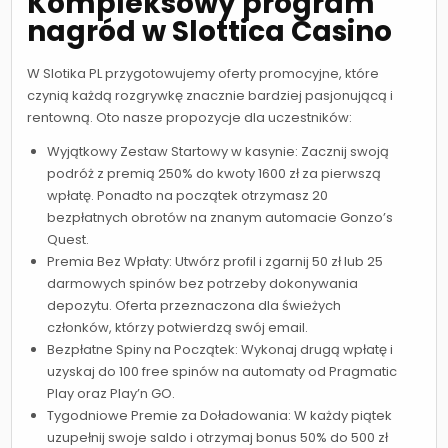
Kompleksowy program
nagród w Slottica Casino
W Slotika PL przygotowujemy oferty promocyjne, które
czynią każdą rozgrywkę znacznie bardziej pasjonującą i
rentowną. Oto nasze propozycje dla uczestników:
Wyjątkowy Zestaw Startowy w kasynie: Zacznij swoją
podróż z premią 250% do kwoty 1600 zł za pierwszą
wpłatę. Ponadto na początek otrzymasz 20
bezpłatnych obrotów na znanym automacie Gonzo’s
Quest.
Premia Bez Wpłaty: Utwórz profil i zgarnij 50 zł lub 25
darmowych spinów bez potrzeby dokonywania
depozytu. Oferta przeznaczona dla świeżych
członków, którzy potwierdzą swój email.
Bezpłatne Spiny na Początek: Wykonaj drugą wpłatę i
uzyskaj do 100 free spinów na automaty od Pragmatic
Play oraz Play’n GO.
Tygodniowe Premie za Doładowania: W każdy piątek
uzupełnij swoje saldo i otrzymaj bonus 50% do 500 zł