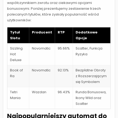
współczynnikiem zwrotu oraz ciekawymi opcjami
bonusowymi. Poniżej prezentujemy zestawienie trzech
polecanych tytułów, które zyskały popularność wśród
użytkowników:
Tytuł
Producent
RTP
Dodatkowe
Slotu
Opcje
Sizzling
Novomatic
95.66%
Scatter, Funkcja
Hot
Ryzyka
Deluxe
Book of
Novomatic
92.13%
Bezpłatne Obroty
Ra
z Rozszerzającym
się Symbolem
Tetri
Wazdan
96.43%
Runda Bonusowa,
Mania
Ikony Wild oraz
Scatter
Najpopularniejszy automat do