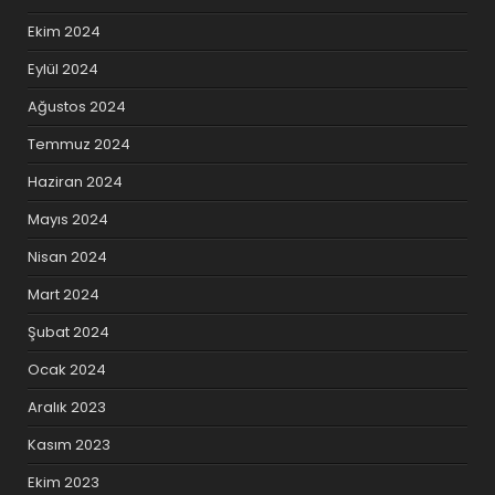
Ekim 2024
Eylül 2024
Ağustos 2024
Temmuz 2024
Haziran 2024
Mayıs 2024
Nisan 2024
Mart 2024
Şubat 2024
Ocak 2024
Aralık 2023
Kasım 2023
Ekim 2023