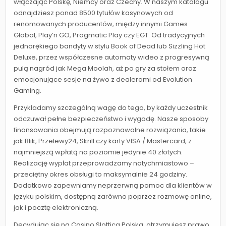
włączając Polskę, Niemcy oraz Czechy. W naszym katalogu
odnajdziesz ponad 8500 tytułów kasynowych od
renomowanych producentów, między innymi Games
Global, Play’n GO, Pragmatic Play czy EGT. Od tradycyjnych
jednorękiego bandyty w stylu Book of Dead lub Sizzling Hot
Deluxe, przez współczesne automaty wideo z progresywną
pulą nagród jak Mega Moolah, aż po gry za stołem oraz
emocjonujące sesje na żywo z dealerami od Evolution
Gaming.
Przykładamy szczególną wagę do tego, by każdy uczestnik
odczuwał pełne bezpieczeństwo i wygodę. Nasze sposoby
finansowania obejmują rozpoznawalne rozwiązania, takie
jak Blik, Przelewy24, Skrill czy karty VISA / Mastercard, z
najmniejszą wpłatą na poziomie jedynie 40 złotych.
Realizację wypłat przeprowadzamy natychmiastowo –
przeciętny okres obsługi to maksymalnie 24 godziny.
Dodatkowo zapewniamy neprzerwną pomoc dla klientów w
języku polskim, dostępną zarówno poprzez rozmowę online,
jak i pocztę elektroniczną.
Decydując się na Casino Slottica Polska, otrzymujesz prawo