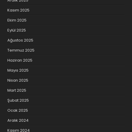
Aralık 2025
Kasım 2025
Ekim 2025
Eylül 2025
Ağustos 2025
Temmuz 2025
Haziran 2025
Mayıs 2025
Nisan 2025
Mart 2025
Şubat 2025
Ocak 2025
Aralık 2024
Kasım 2024