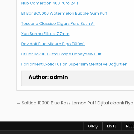
Nub Cameroon 460 Puro 24’s
Elf Bar BC5000 Watermelon Bubble Gum Puff
Toscano Classico Cigars Puro Satın Al
Xen Sarma Filtresi 7.7mm
Davidoff Blue Mixture Pipo Tütünü
Elf Bar Bc7000 Ultra Grape Honeydew Puff
Parliament Exotic Fusion Superslim Mentol ve Böğürtlen
Author:
admin
Yazı
← Saltica 10000 Blue Razz Lemon Puff Dijital ekranlı Fiya
gezinmesi
GIRIŞ
LISTE
REE