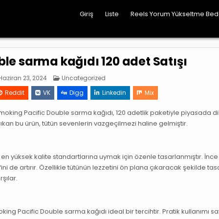
Giriş
Liste
Reels Yorum Yükseltme Be
le sarma kağıdı 120 adet Satışı
Posted
aziran 23, 2024
Uncategorized
in
Reddit
VK
Digg
Linkedin
Mix
Smoking Pacific Double sarma kağıdı, 120 adetlik paketiyle piyasada d
ıkan bu ürün, tütün sevenlerin vazgeçilmezi haline gelmiştir.
 yüksek kalite standartlarına uymak için özenle tasarlanmıştır. İnce
fini de artırır. Özellikle tütünün lezzetini ön plana çıkaracak şekilde ta
rşılar.
ing Pacific Double sarma kağıdı ideal bir tercihtir. Pratik kullanımı 