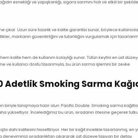
ağıdın esnekliği ve yapışkanlığı, sigara sarımını hızlı ve etkili bir şekild
e çıkar. Uzun süre tazelik ve kalite garantisi sunar, böylece kullanıcıl
er, markanın güvenilirliğini ve tutarlılığını vurgulamak için tasarlanmı
hem kalite hem de kullanım kolaylığı sunar. Tütün keyfini en üst düze
eme ve kullanıcı dostu tasarımıyla, bu ürün sarma işlemini bir zevke
120 Adetlik Smoking Sarma Kağı
 biriyle tanışmaya hazır olun: Pacific Double. Smoking sarma kağıtla
daha yükseltiyor. İncelediğimiz bu ürün, sıradanın ötesine geçerek tutk
şta dahi kalitesini hissettiriyor. Her bir kağıt incelikle tasarlanmış, en
a deneyiminizi sıradanlıktan çıkararak üst düzeye taşıyan bir detay.