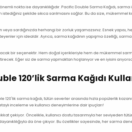
önemli nokta ise dayanıklılığıdır. Pacific Double Sarma Kağıdı, sarma 
zın istediğiniz şekilde sıkıca sarılmasını sağlar. Bu da size, mükemmel
 veya sardığınızda herhangi bir zorluk yaşamazsınız. Esnek yapısı, her
eyenler için idealdir. Ayrıca, sarma kağıdının yapışma özelliği, sarma
aşırtacak bir seçenektir. Hem doğal içerikleriyle hem de mükemmel sar
irecek. Eğer siz de sarma yapmaktan hoşlanıyor ve en iyisini arıyorsa
uble 120’lik Sarma Kağıdı Kulla
 120'lik sarma kağıdı, tütün severler arasında hızla popülerlik kazanı
detaylı inceleme ve kullanıcı deneyimlerine dair ipuçları!
ikkat çekiyor. Öncelikle, kullanıcı dostu tasarımıyla her seviyeden tütü
, dayanıklılığıyla da öne çıkıyor. Bu özellikler sayesinde, her sarma den