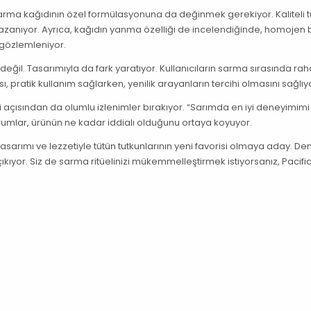
k sarma kağıdının özel formülasyonuna da değinmek gerekiyor. Kaliteli t
i kazanıyor. Ayrıca, kağıdın yanma özelliği de incelendiğinde, homojen b
gözlemleniyor.
değil. Tasarımıyla da fark yaratıyor. Kullanıcıların sarma sırasında ra
 pratik kullanım sağlarken, yenilik arayanların tercihi olmasını sağlıy
leri açısından da olumlu izlenimler bırakıyor. “Sarımda en iyi deneyimimi
rumlar, ürünün ne kadar iddialı olduğunu ortaya koyuyor.
u tasarımı ve lezzetiyle tütün tutkunlarının yeni favorisi olmaya aday. De
çıkıyor. Siz de sarma ritüelinizi mükemmelleştirmek istiyorsanız, Pacif