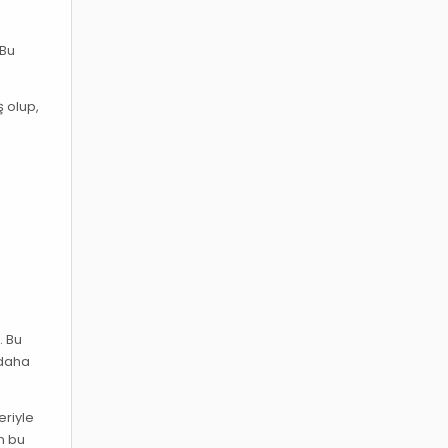
e
 Bu
ş olup,
m
. Bu
 daha
eriyle
n bu