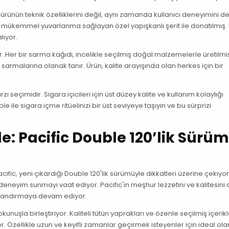
rünün teknik özelliklerini değil, aynı zamanda kullanıcı deneyimini d
da mükemmel yuvarlanma sağlayan özel yapışkanlı şerit ile donatılmış.
lıyor.
ıyor. Her bir sarma kağıdı, incelikle seçilmiş doğal malzemelerle üretilmi
 sarmalarına olanak tanır. Ürün, kalite arayışında olan herkes için bir
 seçimidir. Sigara içicileri için üst düzey kalite ve kullanım kolaylığı
 ile sigara içme ritüelinizi bir üst seviyeye taşıyın ve bu sürprizi
: Pacific Double 120’lik Sürü
cific, yeni çıkardığı Double 120'lik sürümüyle dikkatleri üzerine çekiyor
 deneyim sunmayı vaat ediyor. Pacific'in meşhur lezzetini ve kalitesini
anlandırmaya devam ediyor.
nuşla birleştiriyor. Kaliteli tütün yaprakları ve özenle seçilmiş içerikl
Özellikle uzun ve keyifli zamanlar geçirmek isteyenler için ideal ola