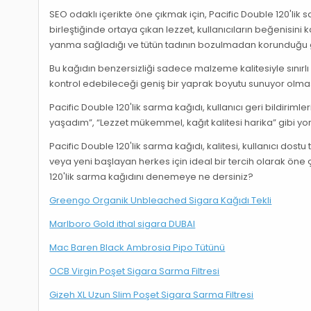
SEO odaklı içerikte öne çıkmak için, Pacific Double 120'li
birleştiğinde ortaya çıkan lezzet, kullanıcıların beğenisin
yanma sağladığı ve tütün tadının bozulmadan korunduğu 
Bu kağıdın benzersizliği sadece malzeme kalitesiyle sınırlı 
kontrol edebileceği geniş bir yaprak boyutu sunuyor olması,
Pacific Double 120'lik sarma kağıdı, kullanıcı geri bildirim
yaşadım”, “Lezzet mükemmel, kağıt kalitesi harika” gibi yo
Pacific Double 120'lik sarma kağıdı, kalitesi, kullanıcı dost
veya yeni başlayan herkes için ideal bir tercih olarak öne 
120'lik sarma kağıdını denemeye ne dersiniz?
Greengo Organik Unbleached Sigara Kağıdı Tekli
Marlboro Gold ithal sigara DUBAI
Mac Baren Black Ambrosia Pipo Tütünü
OCB Virgin Poşet Sigara Sarma Filtresi
Gizeh XL Uzun Slim Poşet Sigara Sarma Filtresi