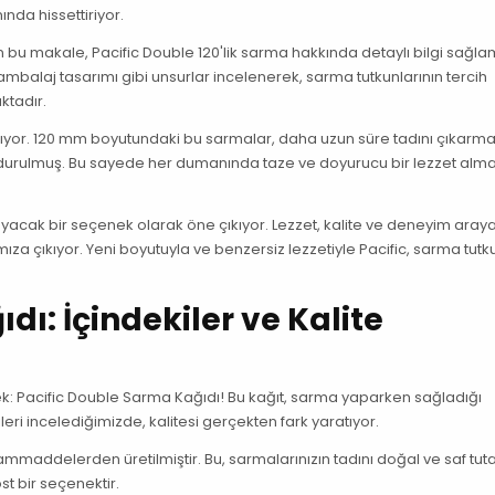
nda hissettiriyor.
u makale, Pacific Double 120'lik sarma hakkında detaylı bilgi sağla
ambalaj tasarımı gibi unsurlar incelenerek, sarma tutkunlarının tercih
ktadır.
aşıyor. 120 mm boyutundaki bu sarmalar, daha uzun süre tadını çıkarma
e doldurulmuş. Bu sayede her dumanında taze ve doyurucu bir lezzet alm
ayacak bir seçenek olarak öne çıkıyor. Lezzet, kalite ve deneyim aray
a çıkıyor. Yeni boyutuyla ve benzersiz lezzetiyle Pacific, sarma tutku
ı: İçindekiler ve Kalite
ek: Pacific Double Sarma Kağıdı! Bu kağıt, sarma yaparken sağladığı
eri incelediğimizde, kalitesi gerçekten fark yaratıyor.
mmaddelerden üretilmiştir. Bu, sarmalarınızın tadını doğal ve saf tutar
t bir seçenektir.