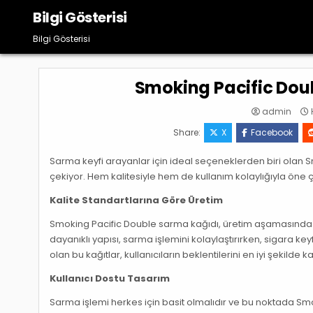
Skip
Bilgi Gösterisi
to
content
Bilgi Gösterisi
Smoking Pacific Doub
admin
H
Share:
X
Facebook
Sarma keyfi arayanlar için ideal seçeneklerden biri olan 
çekiyor. Hem kalitesiyle hem de kullanım kolaylığıyla öne ç
Kalite Standartlarına Göre Üretim
Smoking Pacific Double sarma kağıdı, üretim aşamasında en
dayanıklı yapısı, sarma işlemini kolaylaştırırken, sigara key
olan bu kağıtlar, kullanıcıların beklentilerini en iyi şekilde ka
Kullanıcı Dostu Tasarım
Sarma işlemi herkes için basit olmalıdır ve bu noktada Smok