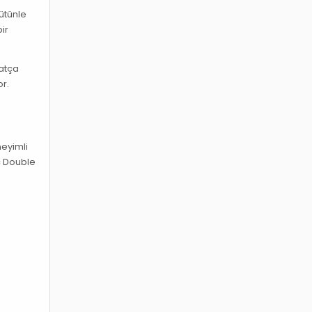
ütünle
ir
hatça
or.
neyimli
ic Double