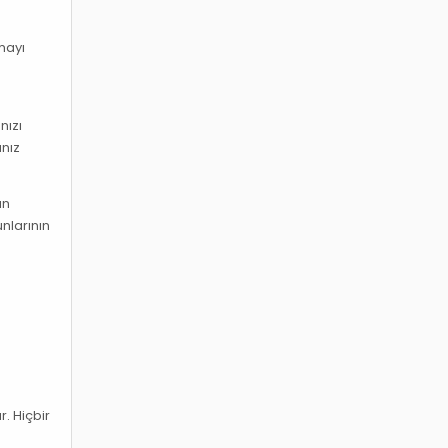
mayı
nızı
anız
an
nlarının
. Hiçbir