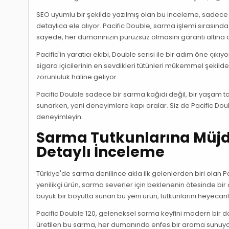
SEO uyumlu bir şekilde yazılmış olan bu inceleme, sadece ü
detaylıca ele alıyor. Pacific Double, sarma işlemi sırasın
sayede, her dumanınızın pürüzsüz olmasını garanti altına a
Pacific'in yaratıcı ekibi, Double serisi ile bir adım öne çık
sigara içicilerinin en sevdikleri tütünleri mükemmel şekilde
zorunluluk haline geliyor.
Pacific Double sadece bir sarma kağıdı değil, bir yaşam tarzı
sunarken, yeni deneyimlere kapı aralar. Siz de Pacific Double
deneyimleyin.
Sarma Tutkunlarına Müjde
Detaylı İnceleme
Türkiye'de sarma denilince akla ilk gelenlerden biri olan Pa
yenilikçi ürün, sarma severler için beklenenin ötesinde bir
büyük bir boyutta sunan bu yeni ürün, tutkunlarını heyec
Pacific Double 120, geleneksel sarma keyfini modern bir doku
üretilen bu sarma, her dumanında enfes bir aroma sunuyor. 