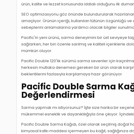
ürün, kalite ve lezzet konusunda iddialı olduğunu ilk dumanı
SEO optimizasyonu göz önünde bulundurularak hazırlanan b
amaçlıyor. Ürünün içeriği, kullanılan tütünün özgünlüğü ve 
sebeplerini anlamalarına yardımcı olacak bilgiler sunulma
Pacific'in yeni ürünü, sarma deneyimini bir üst seviyeye t
sağlarken, her biri özenle sarılmış ve kaliteli içeriklerl
mümkün oluyor.
Pacific Double 120'lik sürümü sarma sevenler için kaçırılm
herkesin mutlaka denemesi gereken bir ürün olarak karşımız
beklentilerini fazlasıyla karşılamaya hazır görünüyor.
Pacific Double Sarma Kağıd
Değerlendirmesi
Sarma yapmak mı istiyorsunuz? İşte size harika bir seçen
mükemmel esneklik ve dayanıklılığıyla öne çıkıyor. İçindekil
Pacific Double Sarma Kağıdı, özel olarak seçilmiş doğal ha
kimyasal katkı maddesi içermeyen bu kağıt, sağlığınıza dos