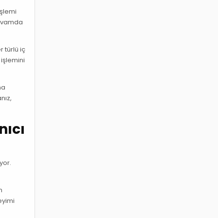
işlemi
 kıvamda
 türlü iç
 işlemini
ma
nız,
nıcı
yor.
n
eyimi