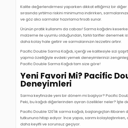
Kalite değerlendirmesi yaparken dikkat ettiğimiz bir diğer 
sırasında yırtılma riskini minimuma indirirken, sarmalarını
ve göz alıcı sarmalar hazırlama fırsatı sunar.
Ürünün pratik kullanımı da cabası! Sarma kağıdını keserken
malzeme ile uyumlu olduğundan, farklı tarifler denemek ist
daha kolay hale getirir ve sarmalarınızın lezzetini artırır.
Pacific Double Sarma Kağıdı, içeriği ve kalitesiyle sizi ş
yapma özelliğiyle evdeki yemek deneyimlerinizi zenginleşt
Pacific Double Sarma Kağıdı tam size göre!
Yeni Favori Mi? Pacific Do
Deneyimleri
Sarma keyfinizde yeni bir dönem mi başlıyor? Pacific Double
Peki, bu kağıdı diğerlerinden ayıran özellikler neler? İşte 
Pacific Double 120'lik sarma kağıdı, başlangıçtan itibaren d
tutkununa hitap ediyor. İnce yapısı, sarımı kolaylaştırırken
daha keyifli ve sorunsuz geçiyor.