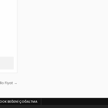
lo Fiyat →
BOOK BEĞENI ÇOĞALTMA