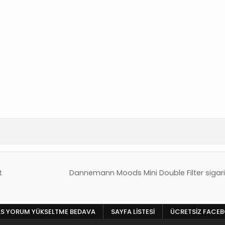
t
Dannemann Moods Mini Double Filter sigaril
LS YORUM YÜKSELTME BEDAVA
SAYFA LISTESI
ÜCRETSIZ FACE