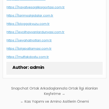
https://hayatvesagliksigortasi.com.tr
https://tarimsalgidalar.com.tr
https://bloggokyuzu.com.tr
https://evcilhayvanlardunyasi.com.tr
https://seyahatnotlari.com.tr
https://bilgipatlamasi.com.tr
https://mutfakdostu.com.tr
Author:
admin
Yazı
Snapchat Ortak Arkadaşlarınızla Ortak İlgi Alanları
gezinmesi
Keşfetme →
← Kas Yapımı ve Amino Asitlerin Önemi