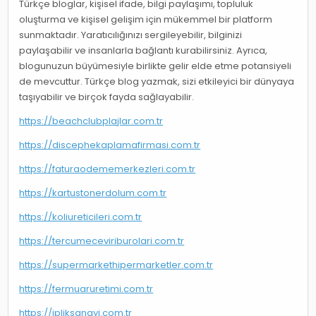
Türkçe bloglar, kişisel ifade, bilgi paylaşımı, topluluk
oluşturma ve kişisel gelişim için mükemmel bir platform
sunmaktadır. Yaratıcılığınızı sergileyebilir, bilginizi
paylaşabilir ve insanlarla bağlantı kurabilirsiniz. Ayrıca,
blogunuzun büyümesiyle birlikte gelir elde etme potansiyeli
de mevcuttur. Türkçe blog yazmak, sizi etkileyici bir dünyaya
taşıyabilir ve birçok fayda sağlayabilir.
https://beachclubplajlar.com.tr
https://discephekaplamafirmasi.com.tr
https://faturaodememerkezleri.com.tr
https://kartustonerdolum.com.tr
https://koliureticileri.com.tr
https://tercumeceviriburolari.com.tr
https://supermarkethipermarketler.com.tr
https://fermuaruretimi.com.tr
https://ipliksanayi.com.tr