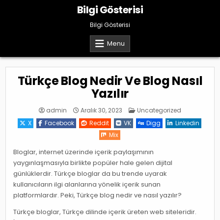
Skip
Bilgi Gösterisi
to
content
Bilgi Gösterisi
Menu
Türkçe Blog Nedir Ve Blog Nasıl
Yazılır
Posted
admin
Aralık 30, 2023
Uncategorized
in
X
Facebook
Reddit
VK
Digg
Linkedin
Mix
Bloglar, internet üzerinde içerik paylaşımının
yaygınlaşmasıyla birlikte popüler hale gelen dijital
günlüklerdir. Türkçe bloglar da bu trende uyarak
kullanıcıların ilgi alanlarına yönelik içerik sunan
platformlardır. Peki, Türkçe blog nedir ve nasıl yazılır?
Türkçe bloglar, Türkçe dilinde içerik üreten web siteleridir.