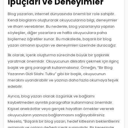
İpuçları ve Deneyimler
Blog yazarları, internet dünyasında önemli bir role sahiptir.
Kendi bloglarını oluşturarak okuyucularına bilgi, deneyimler
ve ilham verebilirler. Bu nedenle, blog yazarlarıyla yapılan
söyleşiler, diğer yazarlara ve hatta okuyuculara paha
biçilemez öğretiler sunar. Bu makalede, başarılı bir blog
yazarı olmanın ipuçları ve deneyimleri üzerinde duracağız.
İlk olarak, içerik oluşturma sürecinde büyük bir şaşkınlık
yaratmak önemlidir. Okuyucunun dikkatini çekmek için ilginç
başlık ve giriş paragrafı kullanmalısınız. Örneğin, “Bir Blog
Yazarının Gizli Silahı: Tutku” gibi bir başlık, okuyucunun
merakını uyandırabilir ve yazınızı daha fazla okumaya teşvik
edebilir.
Ayrıca, blog yazarı olarak özgünlük ve bağlamı
kaybetmeden ayrıntılı paragraflar kullanmanız önemlidir.
Kişisel anekdotlar veya gerçek hayattan örnekler vererek
okuyucuların yazınıza bağlanmasını sağlayabilirsiniz.
Mesela, “Başarılı bir blog yazarı, hedef kitlesinin beklentilerini
anlamalı ve onlara değerli içerik sunmalıdır. Bir keresinde,