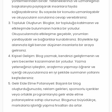
yöntemlerinden biridir. Yeteneklerinizi ve uzmanlığınızı
başkalarıyla paylaşarak insanlara fayda
sağlayabilirsiniz. Bu sayede bir konuda uzmanlaşabilir
ve okuyucuların sorularına cevap verebilirsiniz.
Topluluk Oluşturun: Bloglar, bir topluluğa katılmanın ve
etkileşimde bulunmanın harika bir yoludur.
Okuyucularınızla etkileşime geçebilir, yorumları
yanıtlayabilir ve bağlantılar kurabilirsiniz. Böylelikle ilgi
alanınızla ilgili benzer düşünen insanlarla bir araya
gelirsiniz.
Kişisel Gelişim: Blog yazmak, kendinizi geliştirmenin ve
yeni beceriler kazanmanın bir yoludur. Yazma
yeteneğinizi iyileştirir, araştırma yapmayı öğrenir ve
içeriği okuyucularınıza en iyi şekilde sunmanın yollarını
keşfedersiniz.
Gelir Elde Etme Potansiyeli: Başarılı bir blog
oluşturduğunuzda, reklam gelirleri, sponsorlu içerikler
veya ortaklık programlarıyla gelir elde etme
potansiyeline sahip olursunuz. Blogunuz büyüdükçe,
markalarla işbirliği yapma fırsatları da artar.