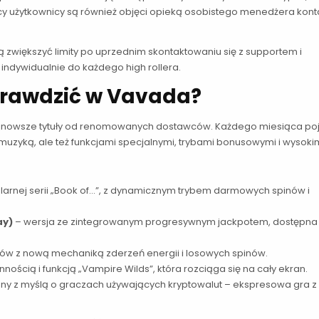
y użytkownicy są również objęci opieką osobistego menedżera kont
zwiększyć limity po uprzednim skontaktowaniu się z supportem i
ndywidualnie do każdego high rollera.
sprawdzić w Vavada?
 najnowsze tytuły od renomowanych dostawców. Każdego miesiąca po
 i muzyką, ale też funkcjami specjalnymi, trybami bonusowymi i wysoki
larnej serii „Book of…”, z dynamicznym trybem darmowych spinów i
ay)
– wersja ze zintegrowanym progresywnym jackpotem, dostępna
ów z nową mechaniką zderzeń energii i losowych spinów.
ością i funkcją „Vampire Wilds”, która rozciąga się na cały ekran.
ony z myślą o graczach używających kryptowalut – ekspresowa gra z