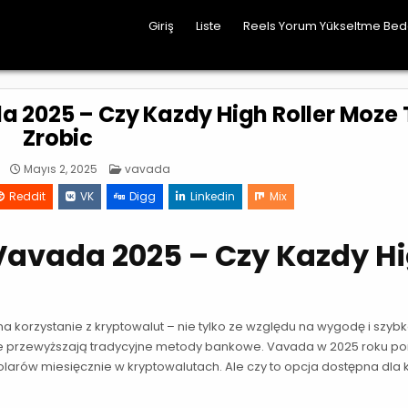
Giriş
Liste
Reels Yorum Yükseltme Be
 2025 – Czy Kazdy High Roller Moze 
Zrobic
Posted
Mayıs 2, 2025
vavada
in
Reddit
VK
Digg
Linkedin
Mix
Vavada 2025 – Czy Kazdy H
na korzystanie z kryptowalut – nie tylko ze względu na wygodę i szyb
które przewyższają tradycyjne metody bankowe. Vavada w 2025 roku p
dolarów miesięcznie w kryptowalutach. Ale czy to opcja dostępna dla