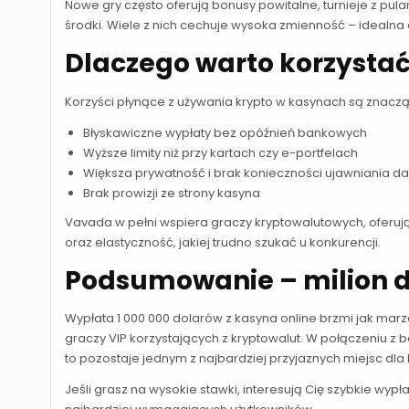
Nowe gry często oferują bonusy powitalne, turnieje z pu
środki. Wiele z nich cechuje wysoka zmienność – idealna 
Dlaczego warto korzystać
Korzyści płynące z używania krypto w kasynach są znacz
Błyskawiczne wypłaty bez opóźnień bankowych
Wyższe limity niż przy kartach czy e-portfelach
Większa prywatność i brak konieczności ujawniania 
Brak prowizji ze strony kasyna
Vavada w pełni wspiera graczy kryptowalutowych, oferują
oraz elastyczność, jakiej trudno szukać u konkurencji.
Podsumowanie – milion d
Wypłata 1 000 000 dolarów z kasyna online brzmi jak marze
graczy VIP korzystających z kryptowalut. W połączeniu z
to pozostaje jednym z najbardziej przyjaznych miejsc dla h
Jeśli grasz na wysokie stawki, interesują Cię szybkie wypł