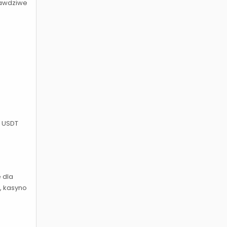
prawdziwe
b USDT
 dla
, kasyno