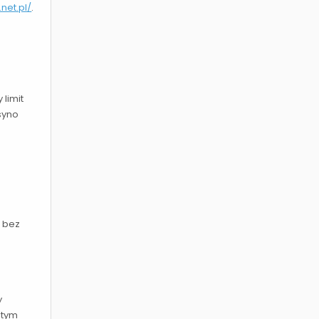
net.pl/
.
 limit
syno
ę bez
y
 tym