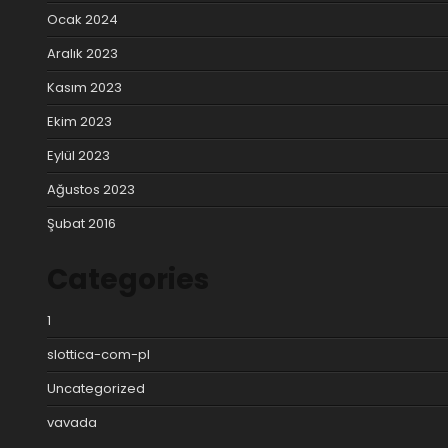
Ocak 2024
Aralık 2023
Kasım 2023
Ekim 2023
Eylül 2023
Ağustos 2023
Şubat 2016
Categories
1
slottica-com-pl
Uncategorized
vavada