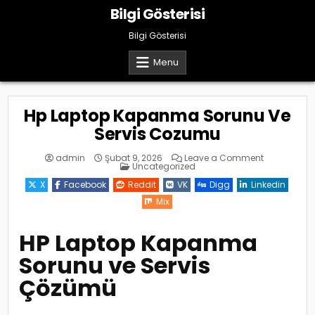
Skip
Bilgi Gösterisi
to
content
Bilgi Gösterisi
Menu
Hp Laptop Kapanma Sorunu Ve
Servis Cozumu
on
admin
Şubat 9, 2026
Leave a Comment
Posted
Hp
Uncategorized
in
Laptop
Kapanma
X
Facebook
Reddit
VK
Digg
Linkedin
Sorunu
Ve
Mix
Servis
Cozumu
HP Laptop Kapanma
Sorunu ve Servis
Çözümü