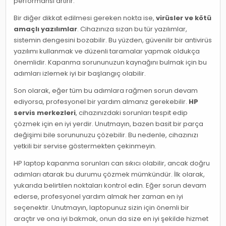
performansı artırır.
Bir diğer dikkat edilmesi gereken nokta ise,
virüsler ve kötü
amaçlı yazılımlar
. Cihazınıza sızan bu tür yazılımlar,
sistemin dengesini bozabilir. Bu yüzden, güvenilir bir antivirüs
yazılımı kullanmak ve düzenli taramalar yapmak oldukça
önemlidir. Kapanma sorununuzun kaynağını bulmak için bu
adımları izlemek iyi bir başlangıç olabilir.
Son olarak, eğer tüm bu adımlara rağmen sorun devam
ediyorsa, profesyonel bir yardım almanız gerekebilir.
HP
servis merkezleri
, cihazınızdaki sorunları tespit edip
çözmek için en iyi yerdir. Unutmayın, bazen basit bir parça
değişimi bile sorununuzu çözebilir. Bu nedenle, cihazınızı
yetkili bir servise göstermekten çekinmeyin.
HP laptop kapanma sorunları can sıkıcı olabilir, ancak doğru
adımları atarak bu durumu çözmek mümkündür. İlk olarak,
yukarıda belirtilen noktaları kontrol edin. Eğer sorun devam
ederse, profesyonel yardım almak her zaman en iyi
seçenektir. Unutmayın, laptopunuz sizin için önemli bir
araçtır ve ona iyi bakmak, onun da size en iyi şekilde hizmet