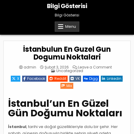
Skip
Bilgi Gösterisi
to
content
Bilgi Gösterisi
Menu
İstanbulun En Guzel Gun
Dogumu Noktalari
on
admin
Şubat 3, 2026
Leave a Comment
Posted
İstanbulun
Uncategorized
in
En
Guzel
X
Facebook
Reddit
VK
Digg
Linkedin
Gun
Dogumu
Mix
Noktalari
İstanbul’un En Güzel
Gün Doğumu Noktaları
İstanbul
, tarihi ve doğal güzellikleriyle dolu bir şehir. Her
sabah, güneşin doğuşuyla birlikte şehrin silueti adeta