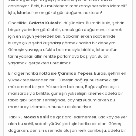
canlanıyor. Peki, bu muhteşem manzarayı nereden izlemeli?
İşte, İstanbul’un en güzel gün doğumu noktaları!
Öncelikle,
Galata Kulesi
‘ni düşünelim. Bu tarihi kule, şehrin
birçok yerinden görülebilir, ancak gün doğumunu izlemek
için en uygun yerlerden biri. Sabahın erken saatlerinde,
kuleye çıkıp şehri kuşbakışı görmek harika bir deneyim.
Güneşin yavaşça ufukta belirmesiyle birlikte, İstanbul’un
tarihi yapıları altın renkte parlamaya başlıyor. Bu anı
yaşamak, gerçekten unutulmaz.
Bir diğer harika nokta ise
Çamlıca Tepesi
. Burası, şehrin en
yüksek tepelerinden biri. Güneşin doğuşunu izlemek için
mükemmel bir yer. Yüksekten bakınca, Boğaziçi’nin eşsiz
manzarasıyla birlikte, güneşin yükselişini izlemek adeta bir
tablo gibi. Sabah serinliğinde, çayınızı yudumlarken bu
manzarayı izlemek, ruhunuzu dinlendiriyor.
Tabii ki,
Moda Sahili
de göz ardı edilmemeli. Kadıköy’de yer
alan bu sahil, sabah yürüyüşleri için harika bir alan. Güneş
doğarken, denizin üzerinde oluşan renk cümbüşü, adeta bir